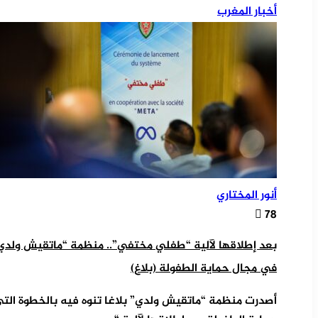
أخبار المغرب
أنور المختاري
78
بعد إطلاقها لآلية “طفلي مختفي”.. منظمة “ماتقيش ولدي” ت
في مجال حماية الطفولة (بلاغ)
أصدرت منظمة “ماتقيش ولدي” بلاغا تنوه فيه بالخطوة التي