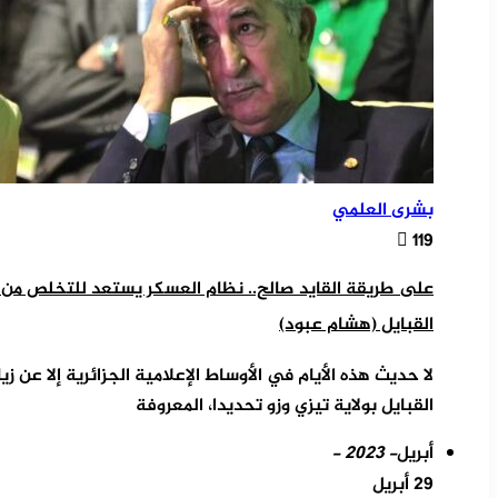
بشرى العلمي
119
على طريقة القايد صالح.. نظام العسكر يستعد للتخلص من
القبايل (هشام عبود)
لا حديث هذه الأيام في الأوساط الإعلامية الجزائرية إلا عن 
القبايل بولاية تيزي وزو تحديدا، المعروفة
أبريل
- 2023 -
29 أبريل