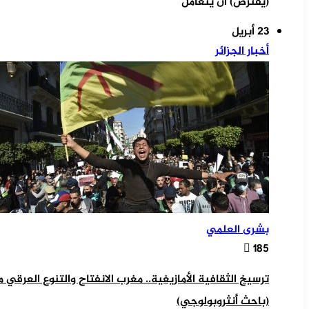
(يفترض) أن يتعامل
23 أبريل
أخبار الجزائر
بشرى العلمي
185
ترسيخ الثقافية الأمازيغية.. مغرب الانفتاح والتنوع العرقي
(باحث أنثروبولوجي)