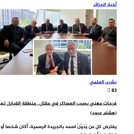
أخبار الجزائر
بشرى العلمي
83
فرحات مهني يصيب العساكر في مقتل.. منطقة القبايل تعرف 
(هشام عبود)
يفترض كل من يُدَوَّنُ اسمه بالجريدة الرسمية، أكان شخصا أو 