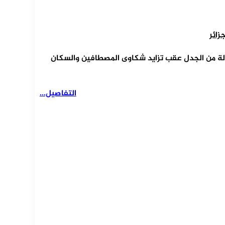
زائر
لة من الجدل عقب تزايد شكاوى المصطافين والسكان
التفاصيل...