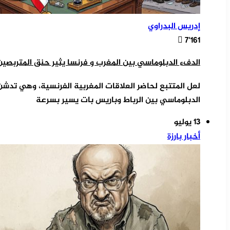
إدريس البدراوي
7٬161
الدفء الدبلوماسي بين المغرب و فرنسا يثير حنق المتربصي
لعل المتتبع لحاضر العلاقات المغربية الفرنسية، وهي تدشن ف
الدبلوماسي بين الرباط وباريس بات يسير بسرعة
13 يوليو
أخبار بارزة