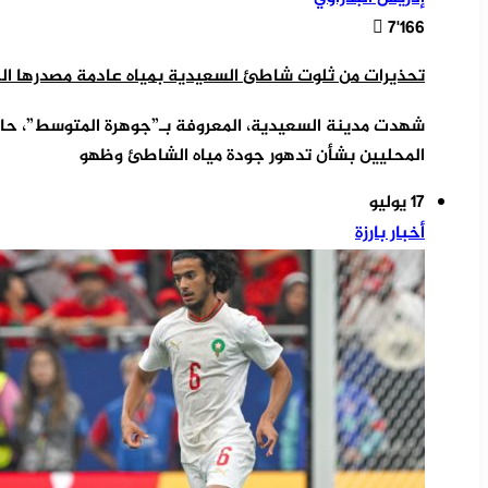
7٬166
تحذيرات من ثلوت شاطئ السعيدية بمياه عادمة مصدرها الج
شهدت مدينة السعيدية، المعروفة بـ”جوهرة المتوسط”، حا
المحليين بشأن تدهور جودة مياه الشاطئ وظهو
17 يوليو
أخبار بارزة