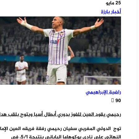
25 مايو
أخبار بارزة
راضية الإبراهيمي
90
رحيمي يقود العين للفوز بدوري أبطال أسيا ويتوج بلقب هدا
توج الدولي المغربي سفيان رحيمي رفقة فريقه العين الإمار
النهائي على نادي يوكوهاما الياباني بنتيجة 5/1، في