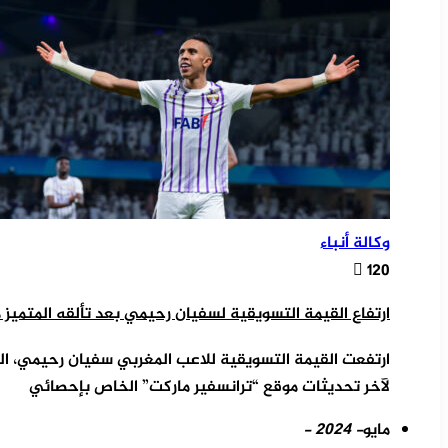
وكالة أنباء
120
ارتفاع القيمة التسويقية لسفيان رحيمي بعد تألقه المتميز م
ارتفعت القيمة التسويقية للاعب المغربي سفيان رحيمي، ال
لآخر تحديثات موقع “ترانسفير ماركت” الخاص بإحصائي
مايو
- 2024 -