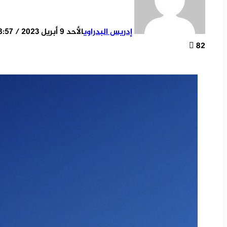
إدريس البدراوي
الأحد 9 أبريل 2023 / 18:57
82