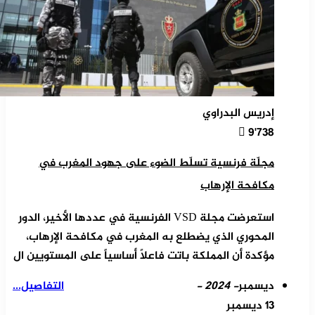
إدريس البدراوي
9٬738
مجلّة فرنسية تسلّط الضوء على جهود المغرب في
مكافحة الإرهاب
استعرضت مجلة VSD الفرنسية في عددها الأخير، الدور
المحوري الذي يضطلع به المغرب في مكافحة الإرهاب،
مؤكدة أن المملكة باتت فاعلاً أساسياً على المستويين ال
ديسمبر
- 2024 -
التفاصيل...
13 ديسمبر