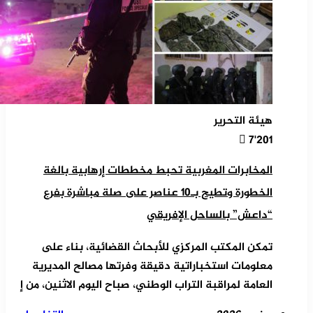
هيئة التحرير
7٬201
المخابرات المغربية تحبط مخططات إرهابية بالغة
الخطورة وتطيح بـ10 عناصر على صلة مباشرة بفرع
“داعش” بالساحل الإفريقي
تمكن المكتب المركزي للأبحاث القضائية، بناء على
معلومات استخباراتية دقيقة وفرتها مصالح المديرية
العامة لمراقبة ‏التراب الوطني، صباح اليوم الاثنين، من إ