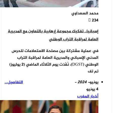
محمد السعداوي
234
إسبانيا.. تفكيك مجموعة إرهابية بالتعاون مع المديرية
العامة لمراقبة التراب الوطني
في عملية مشتركة بين مصلحة الاستعلامات للحرس
المدني الإسباني والمديرية العامة لمراقبة التراب
الوطني (DGST)، نُفّذت يوم الثلاثاء الماضي (2 يوليوز)
تم تف
يونيو
- 2024 -
التفاصيل...
4 يونيو
أخبار المغرب