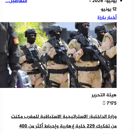
يونيو
- 2026 -
التفاصيل...
12 يونيو
أخبار بارزة
هيئة التحرير
7٬175
وزارة الداخلية: الاستراتيجية الاستباقية للمغرب مكنت
من تفكيك 229 خلية إرهابية وإحباط أكثر من 400