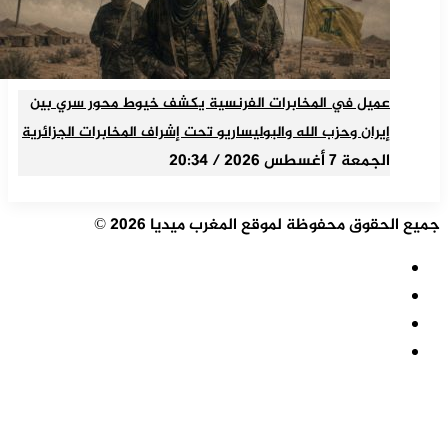
عميل في المخابرات الفرنسية يكشف خيوط محور سري بين
إيران وحزب الله والبوليساريو تحت إشراف المخابرات الجزائرية
الجمعة 7 أغسطس 2026 / 20:34
جميع الحقوق محفوظة لموقع المغرب ميديا 2026 ©
ملخص
الموقع
فيسبوك
RSS
‫X
‫YouTube
زر
الذهاب