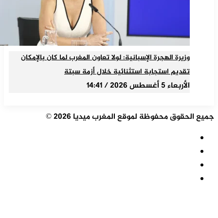
وزيرة الهجرة الإسبانية: لولا تعاون المغرب لما كان بالإمكان
تقديم استجابة استثنائية خلال أزمة سبتة
الأربعاء 5 أغسطس 2026 / 14:41
جميع الحقوق محفوظة لموقع المغرب ميديا 2026 ©
ملخص
الموقع
فيسبوك
RSS
‫X
‫YouTube
زر
الذهاب