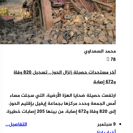
محمد السعداوي
78
آخر مستجدات حصيلة زلزال الحوز… تسجيل 820 وفاة
و672 إصابة
ارتفعت حصيلة ضحايا الهزة الأرضية، التي سجلت مساء
أمس الجمعة وحدد مركزها بجماعة إيغيل بإقليم الحوز،
إلى 820 وفاة و672 إصابة، من بينها 205 إصابات خطيرة،
9 سبتمبر
التفاصيل...
أخبار بارزة