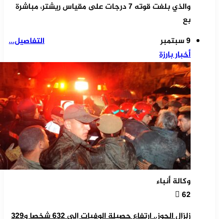
والذي بلغت قوته 7 درجات على مقياس ريشتر، مباشرة
بع
9 سبتمبر
التفاصيل...
أخبار بارزة
وكالة أنباء
62
زلزال الحوز.. ارتفاع حصيلة الوفيات إلى 632 شخصا و329