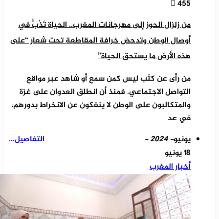
455
من زلزال الحوز إلى مهرجانات المغرب.. الحياة تَذُبُّ في
أوصال الوطن وتدحض خرافة المقاطعة تحت شعار “على
هذه الأرض ما يستحق الحياة”
من رأى عن كثب ليس كمن سمع أو شاهد عبر مواقع
التواصل الاجتماعي. فمنذ أن انطلق العدوان على غزة
والمتكالبون على الوطن لا ينفكون عن الانخراط بدورهم،
في عد
يونيو
- 2024 -
التفاصيل...
18 يونيو
أخبار المغرب