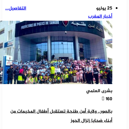
25 يوليو
التفاصيل...
أخبار المغرب
بشرى العلمي
160
بالصور.. ولاية أمن طنجة تستقبل أطفال المخيمات من
أبناء ضحايا زلزال الحوز