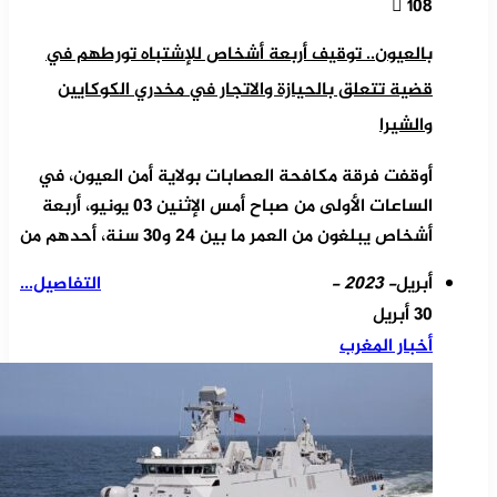
108
بالعيون.. توقيف أربعة أشخاص للإشتباه تورطهم في
قضية تتعلق بالحيازة والاتجار في مخدري الكوكايين
والشيرا
أوقفت فرقة مكافحة العصابات بولاية أمن العيون، في
الساعات الأولى من صباح أمس الإثنين 03 يونيو، أربعة
أشخاص يبلغون من العمر ما بين 24 و30 سنة، أحدهم من
أبريل
- 2023 -
التفاصيل...
30 أبريل
أخبار المغرب