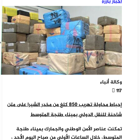
أخبار بارزة
وكالة أنباء
117
إحباط محاولة تهريب 850 كلغ من مخدر الشيرا على متن
شاحنة للنقل الدولي بميناء طنجة المتوسط
تمكنت عناصر الأمن الوطني والجمارك بميناء طنجة
المتوسط، خلال الساعات الأولى من صباح اليوم الأحد ،