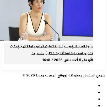
وزيرة الهجرة الإسبانية: لولا تعاون المغرب لما كان بالإمكان
تقديم استجابة استثنائية خلال أزمة سبتة
الأربعاء 5 أغسطس 2026 / 14:41
جميع الحقوق محفوظة لموقع المغرب ميديا 2026 ©
ملخص
الموقع
فيسبوك
RSS
‫X
‫YouTube