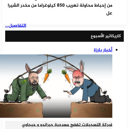
من إحباط محاولة تهريب 850 كيلوغراما من مخدر الشيرا
عل
التفاصيل...
كاريكاتير الأسبوع
أخبار بارزة
فبركة التسجيلات تفضح مسرحية جيراندو و حيجاوي