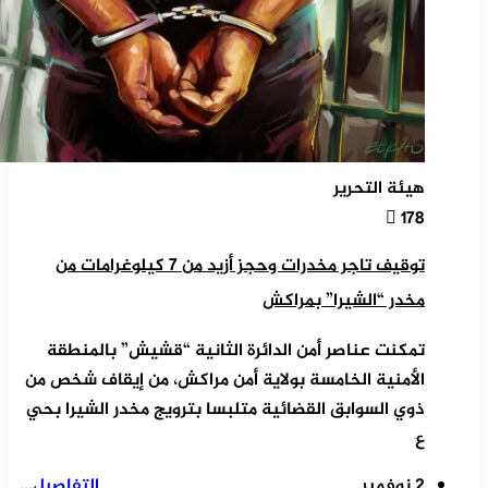
هيئة التحرير
178
توقيف تاجر مخدرات وحجز أزيد من 7 كيلوغرامات من
مخدر “الشيرا” بمراكش
تمكنت عناصر أمن الدائرة الثانية “قشيش” بالمنطقة
الأمنية الخامسة بولاية أمن مراكش، من إيقاف شخص من
ذوي السوابق القضائية متلبسا بترويج مخدر الشيرا بحي
ع
2 نوفمبر
التفاصيل...