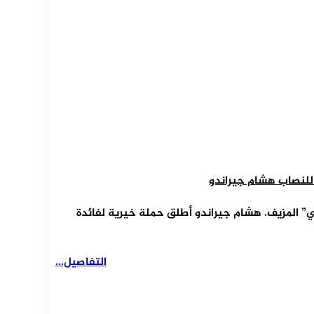
 للنصاب هشام جيراندو
” المزيف. هشام جيراندو أطلق حملة خيرية لفائدة
التفاصيل...