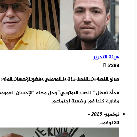
هيئة التحرير
5٬289
صراع النصابين: النصاب زكريا المومني يفضح الإحسان المزور
فجأة تعطل “النصب اليوتوبي” وحل محله “الإحسان العمومي
مغاربة كندا في وضعية اجتماعي
نوفمبر
- 2025 -
30 نوفمبر