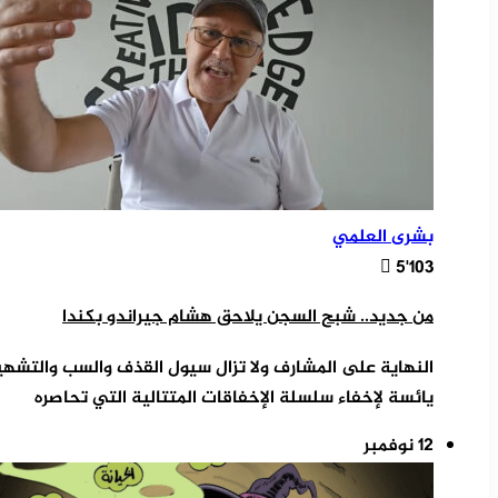
بشرى العلمي
5٬103
من جديد.. شبح السجن يلاحق هشام جيراندو بكندا
النهاية على المشارف ولا تزال سيول القذف والسب والتشه
يائسة لإخفاء سلسلة الإخفاقات المتتالية التي تحاصره
12 نوفمبر