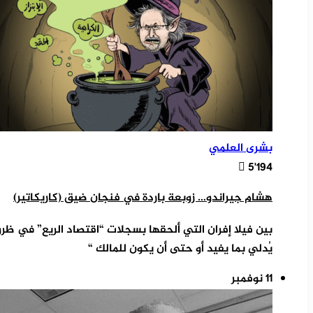
بشرى العلمي
5٬194
هشام جيراندو… زوبعة باردة في فنجان ضيق (كاريكاتير)
بين فيلا إفران التي ألحقها بسجلات “اقتصاد الريع” في
يُدلي بما يفيد أو حتى أن يكون للمالك “
11 نوفمبر