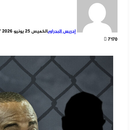
إدريس البدراوي
الخميس 25 يونيو 2026 / 23:13
7٬170