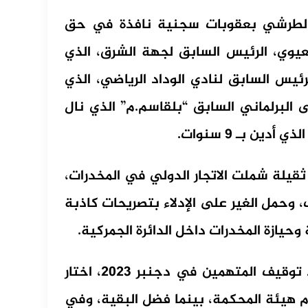
 الطرشي بعقوبات سجنية نافذة في حق
يوي، الرئيس السابق لجهة الشرق، الذي
لرئيس السابق لنادي الوداد الرياضي، الذي
لإضافة إلى البرلماني السابق “بلقاسم.م” الذي نال
قيلة شملت الاتجار الدولي في المخدرات،
، وحمل الغير على الإدلاء بتصريحات كاذبة
حيازة المخدرات داخل الدائرة الجمركية.
وخلال أطوار المحاكمة التي انطلقت فصولها منذ توقيف المتهمين في دجنبر 2023، اختار
ء بأقوالهم أمام هيئة المحكمة، بينما فضل البقية، وفي