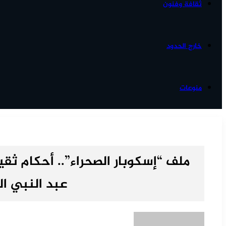
ثقافة وفنون
خارج الحدود
منوعات
ملف “إسكوبار الصحراء”.. أحكام ثق
عبد النبي ا