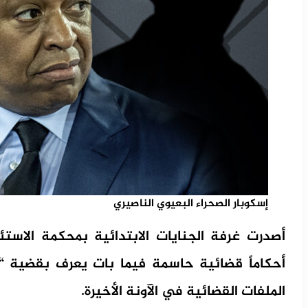
إسكوبار الصحراء البعيوي الناصيري
أصدرت غرفة الجنايات الابتدائية بمحكمة الاستئن
أحكاماً قضائية حاسمة فيما بات يعرف بقضية “إس
الملفات القضائية في الآونة الأخيرة.