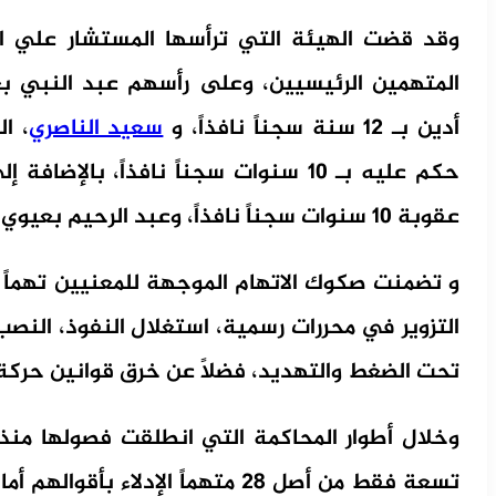
وقد قضت الهيئة التي ترأسها المستشار علي
المتهمين الرئيسيين، وعلى رأسهم عبد النبي بع
أدين بـ 12 سنة سجناً نافذاً، و
سعيد الناصري
، ا
حكم عليه بـ 10 سنوات سجناً نافذاً، با
عقوبة 10 سنوات سجناً نافذاً، وعبد الرحيم بعيوي الذي أدين بـ 9 سنوات.
و تضمنت صكوك الاتهام الموجهة للمعنيين تهماً ث
التزوير في محررات رسمية، استغلال النفوذ، النصب
تحت الضغط والتهديد، فضلاً عن خرق قوانين حركة و
تسعة فقط من أصل 28 متهماً الإدلا