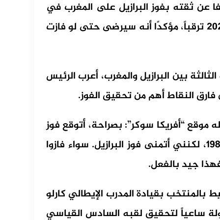
فا عن ثقته بفوز البرازيل على المغرب في
إحدى أكثر مباريات الدور الافتتاحي لكأس العالم 2026 ترقباً، مؤكدًا أنه سيرضى حتى لو فازت
لثالثة بين البرازيل والمغرب، أعرب الرئيس
 فارق النقاط أهم من تحقيق الفوز.
له موقع “أفريكا سوكر”: بصراحة، أتوقع فوز
البرازيل. لقد أخطأت في توقعاتي عامي 1982 و1986، لكنني أتمنى فوز البرازيل. سواء فازوا
ذا جيد بالفعل.
يط بالمنتخب بقيادة المدرب الإيطالي كارلو
لة ساعياً لتحقيق لقبه السادس القياسي