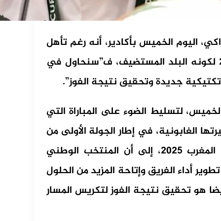
اكي، اليوم الخميس بأكادير، أنه رغم تأهل
المغرب تلقائيا لنهائيات كأس إفريقيا للأمم 2025 لكونه البلد المستضيف، ف”سنحاول في
تكتيكية جديدة وتحقيق نتيجة الفوز”.
لخميس، لتسليط الضوء على المباراة التي
ها الغابونية، في إطار الجولة الأولى من
إقصائيات المجموعة الثانية لكأس إفريقيا للأمم المغرب 2025، إلى أن المنتخب الوطني
وير أداء الفريق وإتاحة المزيد من الحلول
ضا هو تحقيق نتيجة الفوز لتكريس المسار