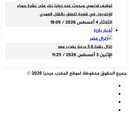
توقيف فرنسي مبحوث عنه دوليا بناء على نشرة حمراء
للإنتربول في قضية تتعلق بالقتل العمدي
الثلاثاء 4 أغسطس 2026 / 18:09
أخبار بارزة
زلزال بقوة 5.6 درجة يضرب مصر
الإثنين 3 أغسطس 2026 / 11:25
جميع الحقوق محفوظة لموقع المغرب ميديا 2026 ©
ملخص
الموقع
فيسبوك
RSS
‫X
‫YouTube
‫X
تيلقرام
واتساب
فيسبوك