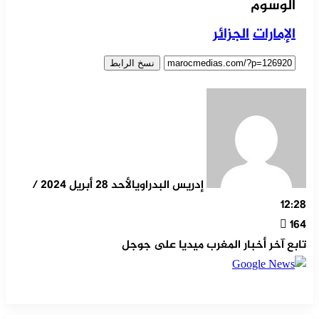
الوسوم
الإمارات
الجزائر
نسخ الرابط
إدريس البدراوي
الأحد 28 أبريل 2024 /
12:28
164
تابع آخر أخبار المغرب ميديا على جوجل
‫X
مشاركة عبر البريد
طباعة
تيلقرام
ماسنجر
ماسنجر
واتساب
لينكدإن
فيسبوك