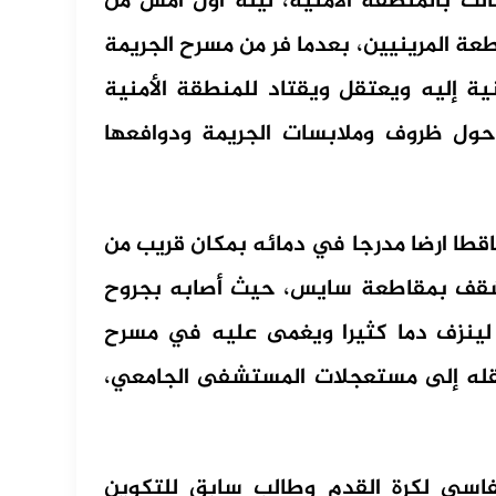
لث بالمنطقة الأمنية، ليلة أول أمس من
طعة المرينيين، بعدما فر من مسرح الجريمة
ية إليه ويعتقل ويقتاد للمنطقة الأمنية
حول ظروف وملابسات الجريمة ودوافعها
اقطا ارضا مدرجا في دمائه بمكان قريب من
شقف بمقاطعة سايس، حيث أصابه بجروح
ينزف دما كثيرا ويغمى عليه في مسرح
نقله إلى مستعجلات المستشفى الجامعي،
فاسي لكرة القدم وطالب سابق للتكوين