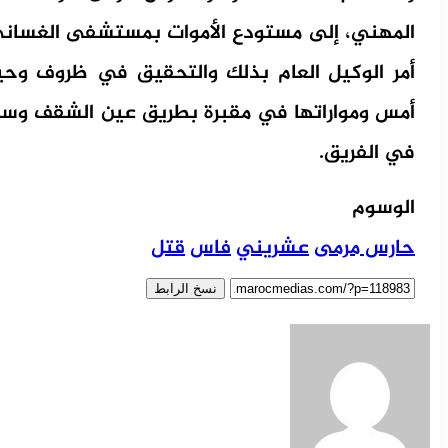
المهني، إلى مستودع الأموات بمستشفى الغساني 
أمر الوكيل العام بذلك والتحقيق في ظروف وحيث
أمس ومواراتها في مقبرة بطريق عين الشقف وسط 
في الفريق.
الوسوم
حارس مرمى
عشريني
فاس
قتل
نسخ الرابط