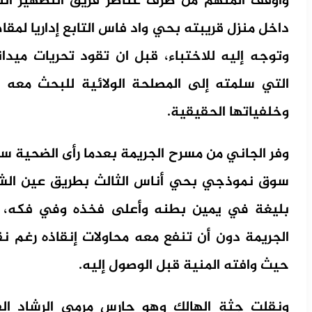
وأوقف المتهم من طرف عناصر فريق التطهير الثا
داخل منزل قريبته بحي واد فاس التابع إداريا لمقا
وتوجه إليه للاختباء، قبل ان تقود تحريات ميدان
التي سلمته إلى المصلحة الولائية للبحث معه 
وخلفياتها الحقيقية.
وفر الجاني من مسرح الجريمة بعدما رأى الضحية س
سوق نموذجي بحي أناس الثالث بطريق عين ال
بليغة في يمين بطنه وأعلى فخذه وفي فكه، ل
الجريمة دون أن تنفع معه محاولات إنقاذه رغم 
حيث وافته المنية قبل الوصول إليه.
ونقلت جثة الهالك وهو حارس مرمى الرشاد ال