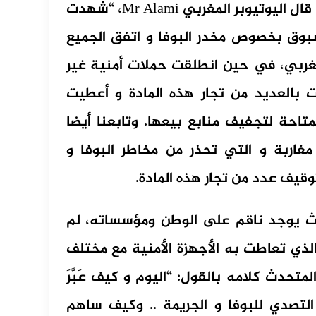
وتعليقا على التناقض الصارخ في خرجات جيراندو، قال اليوتيوبر المغربي Mr Alami، “شهدت
بوق بخصوص مخدر البوفا و اتفق الجميع
ربي، في حين انطلقت حملات أمنية غير
 بالعديد من تجار هذه المادة و أعطيت
متاحة لتجفيف منابع بيعها. وتابعنا أيضا
غاربة و التي تحذر من مخاطر البوفا و
قيف عدد من تجار هذه المادة.
يث يوجد ناقم على الوطن ومؤسساته، لم
ذي تعاطت به الأجهزة الأمنية مع مختلف
متحدث كلامه بالقول: “اليوم و كيف عَبَّرَ
لتصدي للبوفا و الجريمة .. وكيف ساهم