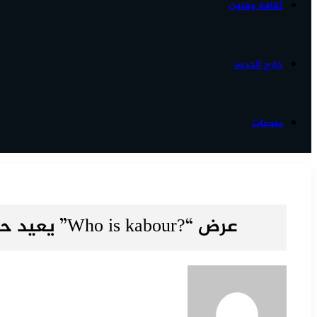
ثقافة وفنون
خارج الحدود
منوعات
عرض “?Who is kabour” يعيد حسن الفد إلى مدينة فاس