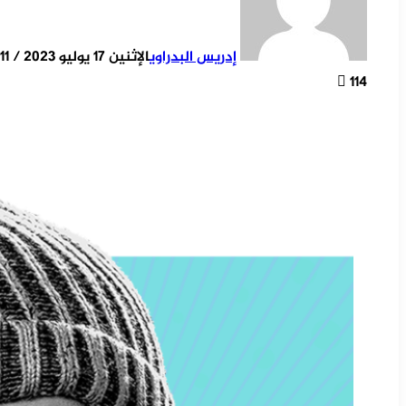
إدريس البدراوي
الإثنين 17 يوليو 2023 / 21:11
114