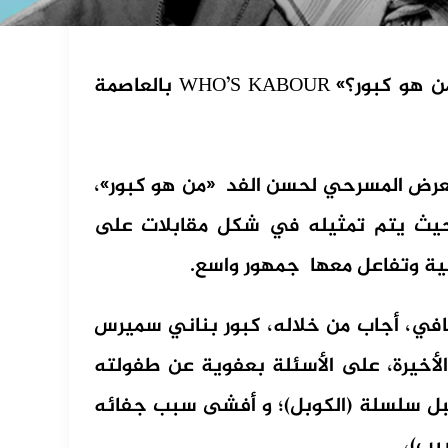
قدم الفنان الكوميدي حسن الفد عرض بعنوان «من هو كبور؟» WHO’S KABOUR بالعاصمة
العرض المسرحي لحسن الفد «من هو كبور»،
حيث يتم تمثيله في شكل مقابلات على
ية وتفاعل معها جمهور واسع.
في، أجاب من خلاله، كبور بناني سميرس
أخيرة، على الأسئلة بعفوية عن طفولته
بل سلسلة (الكوبل)؛ و أفشى سبب جفائه
يب)،..