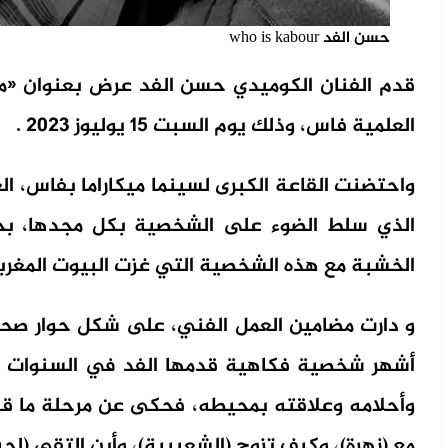
حسن الفد who is kabour
العلمية فاس، وذلك يوم السبت 15 يوليوز 2023 .
واحتضنت القاعة الكبرى لسينما ميكاراما بفاس، 
الذي سلط الضوء على الشخصية بكل مجدها، ب
الخشبة مع هذه الشخصية التي غزت البيوت المغرب
و دارت مضامين العمل الفني، على شكل حوار صحا
أشهر شخصية فكاهية قدمها الفد في السنوات ال
وأحلامه وعلاقته بمحيطه، فحكى عن مرحلة ما ق
مع (زهرة)، وكيف تزوج (الشعيبية)، وأين التقى (لحب