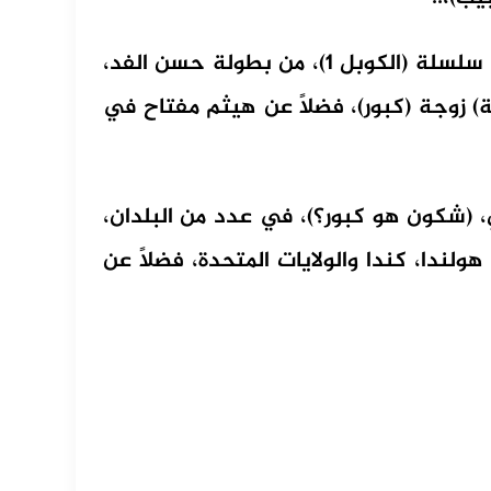
ويذكر أن الجمهور تعرف على هذه الشخصية، في سلسلة (الكوبل 1)، من بطولة حسن الفد،
ة) زوجة (كبور)، فضلًا عن هيثم مفتاح في
 (شكون هو كبور؟)، في عدد من البلدان،
هولندا، كندا والولايات المتحدة، فضلًا عن