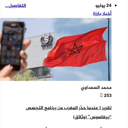
24 يوليو
التفاصيل...
أخبار بارزة
محمد السعداوي
253
تقرير | عندما حذّر المغرب من برنامج التجسس
“بيغاسوس” (وثائق)