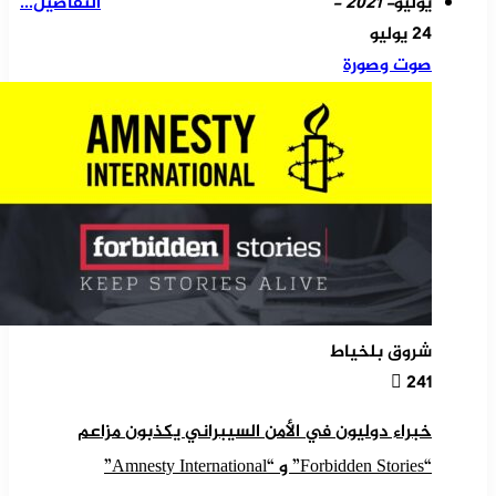
يوليو
- 2021 -
التفاصيل...
24 يوليو
صوت وصورة
شروق بلخياط
241
خبراء دوليون في الأمن السيبراني يكذبون مزاعم
“Forbidden Stories” و “Amnesty International”