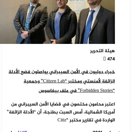
هيئة التحرير
474
خبراء دوليون في الأمن السيبراني يواصلون فضح الأدلة
الزائفة لأمنستي ومختبر “Citizen Lab” وجمعية
“Forbidden Stories” في ملف بيغاسوس
اعتبر محامون مختصون في قضايا الأمن السيبراني من
أمريكا الشمالية، أمس السبت بطنجة، أن “الأدلة الزائفة”
الواردة في تقارير مختبر “Citiz