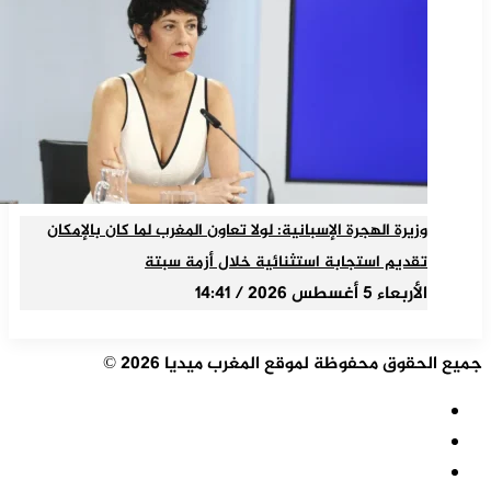
وزيرة الهجرة الإسبانية: لولا تعاون المغرب لما كان بالإمكان
تقديم استجابة استثنائية خلال أزمة سبتة
الأربعاء 5 أغسطس 2026 / 14:41
جميع الحقوق محفوظة لموقع المغرب ميديا 2026 ©
ملخص
الموقع
فيسبوك
RSS
‫X