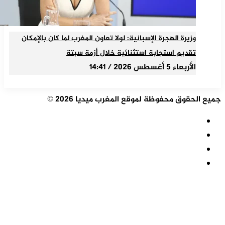
وزيرة الهجرة الإسبانية: لولا تعاون المغرب لما كان بالإمكان
تقديم استجابة استثنائية خلال أزمة سبتة
الأربعاء 5 أغسطس 2026 / 14:41
جميع الحقوق محفوظة لموقع المغرب ميديا 2026 ©
ملخص
الموقع
فيسبوك
RSS
‫X
‫YouTube
زر
الذهاب
إلى