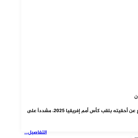
ن
أكد فوزي لقجع أن ملف المغرب متكامل وقوي قانونياً للدفاع عن أحقيته بلقب كأس أمم إفريقيا 2025، مشدداً على
التفاصيل...