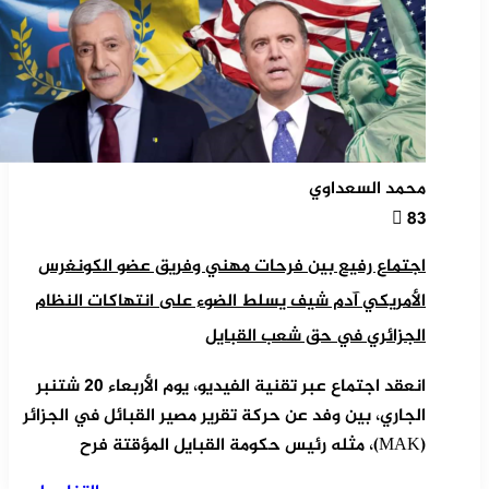
محمد السعداوي
83
اجتماع رفيع بين فرحات مهني وفريق عضو الكونغرس
الأمريكي آدم شيف يسلط الضوء على انتهاكات النظام
الجزائري في حق شعب القبايل
انعقد اجتماع عبر تقنية الفيديو، يوم الأربعاء 20 شتنبر
الجاري، بين وفد عن حركة تقرير مصير القبائل في الجزائر
(MAK)، مثله رئيس حكومة القبايل المؤقتة فرح