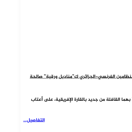
النظامين الفرنسي-الجزائري ك”مناديل ورقية” صالحة
َ بهما القافلة من جديد بالقارة الإفريقية، على أعتاب
التفاصيل...