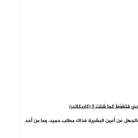
فتَغَوّطْ كما شئت !! (كاريكاتير)
والجهل عن أعين البشرية فذاك مطلب حميد، وما من أحد