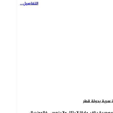
التفاصيل...
ة سرية بدولة قطر
عيبة بزاف..مابقا لا ياكل ولا ينعس…فالمونديال