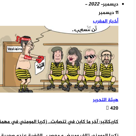
ديسمبر
- 2022 -
11 ديسمبر
أخبار المغرب
هيئة التحرير
420
كاريكاتير: آخر ما كاين في تنصابت.. زكريا المومني في مهم
زكريا المومني تالف ومريض و معصب…القضية عندو صعيبة وص