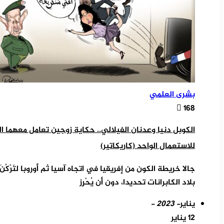
بشرى العلمي
168
الكوبل دنيا وعدنان الفيلالي.. حكاية زوجين تعامل معهما 
للاستعمال الواحد (كاريكاتير)
جالا خريطة الكون من إفريقيا في اتجاه آسيا ثم أوروبا لتَرْكُن
بلاد الكابرانات تحديدا، دون أن يُحْرِز
يناير
- 2023 -
12 يناير