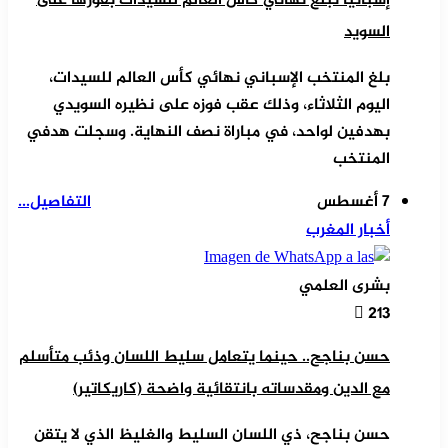
إسبانيا تبلغ نهائي كأس العالم للسيدات بفوزها على
السويد
بلغ المنتخب الإسباني نهائي كأس العالم للسيدات،
اليوم الثلاثاء، وذلك عقب فوزه على نظيره السويدي
بهدفين لواحد، في مباراة نصف النهاية. وسجلت هدفي
المنتخب
7 أغسطس
التفاصيل...
أخبار المغرب
بشرى العلمي
213
حسن بناجح.. حينما يتعامل سليط اللسان وذئب متأسلم
مع الدين ومقدساته بانتقائية واضحة (كاريكاتير)
حسن بناجح، ذي اللسان السليط والغليظ الذي لا يتقن