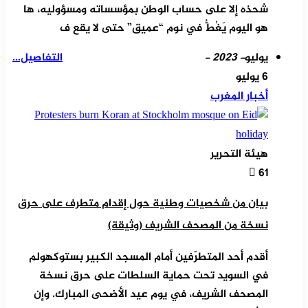
شحذه إلا على حساب الوطن بمؤسساته ومسؤوليه، ها
هو اليوم يَغُطُّ في نوم “عميق” حتى لا يقع ف
يوليو
- 2023 -
التفاصيل...
6 يوليو
أخبار المغرب
هيئة التحرير
61
بيان من شخصيات وطنية حول إقدام متطرف على حرق
نسخة من المصحف الشريف (وثيقة)
أقدم أحد المتطرّفين أمام المسجد الكبير بستوكهولم
في السويد تحت حماية السلطات على حرق نسخة
المصحف الشريف، في يوم عيد الأضحى المبارك. وإن