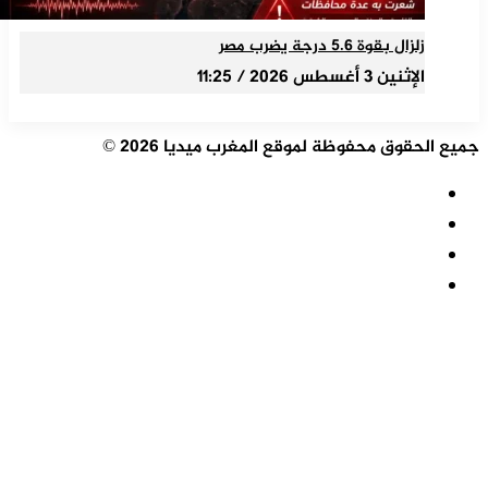
زلزال بقوة 5.6 درجة يضرب مصر
الإثنين 3 أغسطس 2026 / 11:25
جميع الحقوق محفوظة لموقع المغرب ميديا 2026 ©
ملخص
الموقع
فيسبوك
RSS
‫X
‫YouTube
زر
الذهاب
إلى
الأعلى