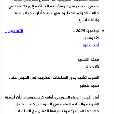
يقضي بخفض سن المسؤولية الجنائية إلى 13 عاما في
حالات الجرائم الخطيرة، في خطوة أثارت جدلا واسعا
وانتقادات ح
نوفمبر
- 2025 -
التفاصيل...
21 نوفمبر
أخبار بارزة
هيئة التحرير
5٬085
السويد تشيد بدور السلطات المغربية في القبض على
مجرم خطير
أفاد رئيس الوزراء السويدي، أولف كريسترسون، بأن أجهزة
الشرطة والنيابة العامة في السويد تمكنت، بفضل
جهودها المشتركة وتنسيقها الفعّال مع السلطات