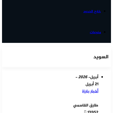
خارج الحدود
منوعات
السويد
أبريل
- 2026 -
21 أبريل
أخبار بارزة
طارق القاسمي
13٬052