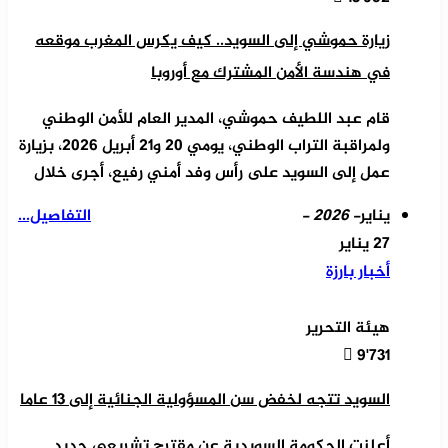
زيارة حموشي إلى السويد.. كيف يكرس المغرب موقعه
في هندسة الأمن المشترك مع أوروبا
قام عبد اللطيف حموشي، المدير العام للأمن الوطني
ولمراقبة التراب الوطني، يومي 20 و21 أبريل 2026، بزيارة
عمل إلى السويد على رأس وفد أمني رفيع، أجرى خلال
يناير
- 2026 -
التفاصيل...
27 يناير
أخبار بارزة
هيئة التحرير
9٬731
السويد تتجه لخفض سن المسؤولية الجنائية إلى 13 عاما
أعلنت الحكومة السويدية عن مقترح تشريعي جديد