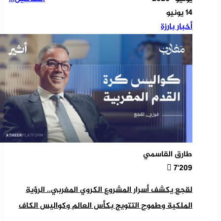
14 يونيو
أخبار بارزة
طارق القاسمي
7٬209
لقجع يكشف أسرار المشروع الكروي المغربي.. الرؤية
الملكية وطموح التتويج بكأس العالم وكواليس الكاف