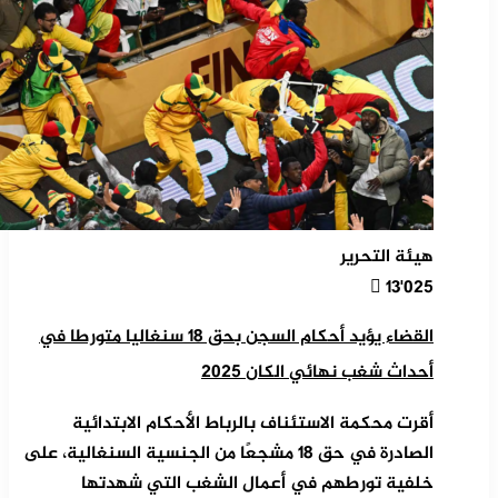
هيئة التحرير
13٬025
القضاء يؤيد أحكام السجن بحق 18 سنغاليا متورطا في
أحداث شغب نهائي الكان 2025
أقرت محكمة الاستئناف بالرباط الأحكام الابتدائية
الصادرة في حق 18 مشجعًا من الجنسية السنغالية، على
خلفية تورطهم في أعمال الشغب التي شهدتها