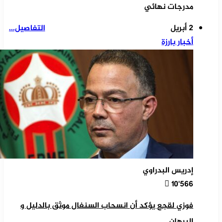
مدرجات نهائي
2 أبريل
التفاصيل...
أخبار بارزة
إدريس البدراوي
10٬566
فوزي لقجع يؤكد أن انسحاب السنغال موثق بالدليل و
البرهان