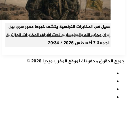
عميل في المخابرات الفرنسية يكشف خيوط محور سري بين
إيران وحزب الله والبوليساريو تحت إشراف المخابرات الجزائرية
الجمعة 7 أغسطس 2026 / 20:34
جميع الحقوق محفوظة لموقع المغرب ميديا 2026 ©
ملخص
الموقع
فيسبوك
RSS
‫X
‫YouTube
زر
الذهاب
إلى