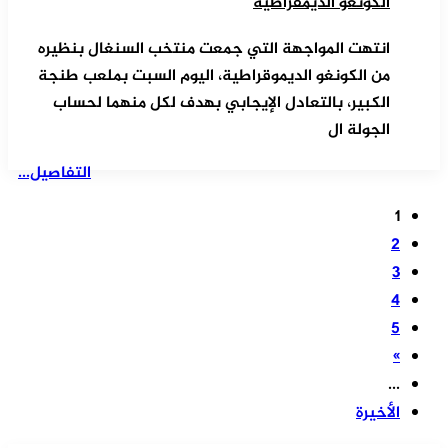
الكونغو الديمقراطية
انتهت المواجهة التي جمعت منتخب السنغال بنظيره
من الكونغو الديموقراطية، اليوم السبت بملعب طنجة
الكبير، بالتعادل الإيجابي بهدف لكل منهما لحساب
الجولة ال
التفاصيل...
1
2
3
4
5
»
...
الأخيرة