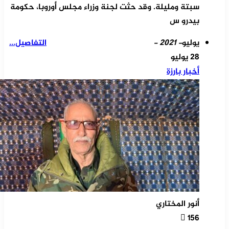
سبتة ومليلة. وقد حثت لجنة وزراء مجلس أوروبا، حكومة
بيدرو س
يوليو
- 2021 -
التفاصيل...
28 يوليو
أخبار بارزة
أنور المختاري
156