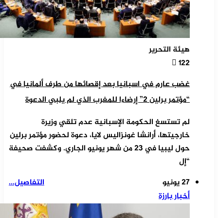
هيئة التحرير
122
غضب عارم في اسبانيا بعد إقصائها من طرف ألمانيا في
“مؤتمر برلين 2” إرضاءا للمغرب الذي لم يلبي الدعوة
لم تستسغ الحكومة الإسبانية عدم تلقي وزيرة
خارجيتها، أرانشا غونزاليس لايا، دعوة لحضور مؤتمر برلين
حول ليبيا في 23 من شهر يونيو الجاري. وكشفت صحيفة
“إل
27 يونيو
التفاصيل...
أخبار بارزة