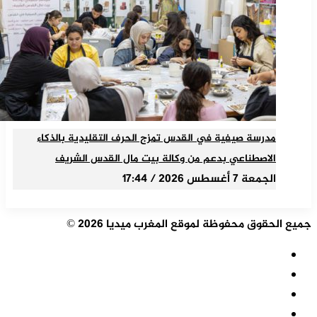
مدرسة صيفية في القدس تمزج الحرف التقليدية بالذكاء
الاصطناعي بدعم من وكالة بيت مال القدس الشريف
الجمعة 7 أغسطس 2026 / 17:44
جميع الحقوق محفوظة لموقع المغرب ميديا 2026 ©
ملخص
الموقع
فيسبوك
RSS
‫X
‫YouTube