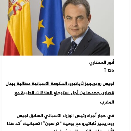
أنور المختاري
135
لويس رودريجيز ثاباتيرو: الحكومة الاسبانية مطالبة ببذل
قصارى جهدها من أجل استرجاع العلاقات الطيبة مع
المغرب
في حوار أجراه رئيس الوزراء الاسباني السابق لويس
رودريجيز ثاباتيرو مع يومية “لاراسون” الاسبانية، أكد هذا