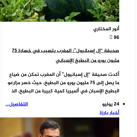
أنور المختاري
96
صحيفة “إل إسبانيول”: المغرب يتسبب في خسارة 75
مليون يورو من البطيخ الإسباني
أكدت صحيفة “إل إسبانيول” أن المغرب تمكن من ضياع
ما يصل إلى 75 مليون يورو من البطيخ، حيث خسر مزارعو
البطيخ الإسبان في ألميريا كمية كبيرة من البطيخ، الذ
24 يوليو
التفاصيل...
أخبار بارزة