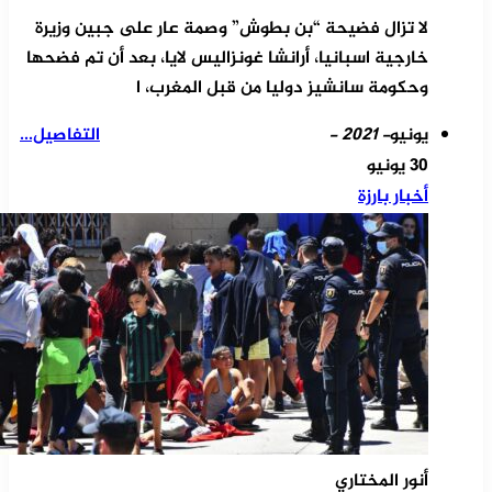
لا تزال فضيحة “بن بطوش” وصمة عار على جبين وزيرة
خارجية اسبانيا، أرانشا غونزاليس لايا، بعد أن تم فضحها
وحكومة سانشيز دوليا من قبل المغرب، ا
يونيو
- 2021 -
التفاصيل...
30 يونيو
أخبار بارزة
أنور المختاري