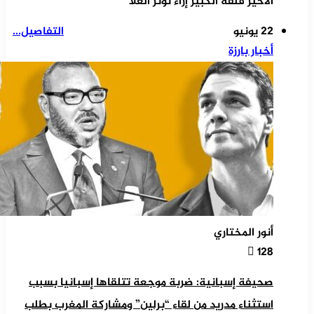
الأخير قلقه الكبير إزاء توثر العلا
22 يونيو
التفاصيل...
أخبار بارزة
أنور المختاري
128
صحيفة إسبانية: ضربة موجعة تتلقاها إسبانيا بسبب
استثناء مدريد من لقاء “برلين” ومشاركة المغرب بطلب