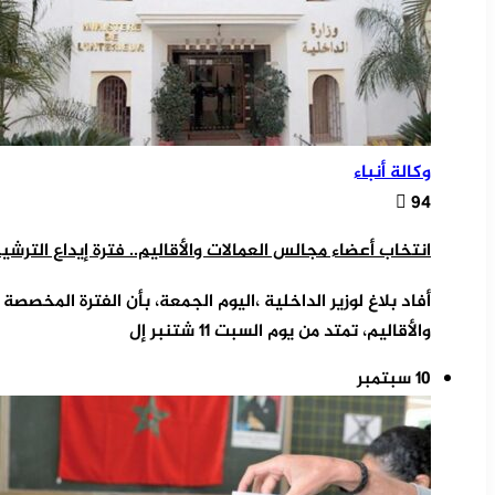
وكالة أنباء
94
انتخاب أعضاء مجالس العمالات والأقاليم.. فترة إيداع الترشيحات ما بين 11و 13 شتنبر الجاري (بلا
أفاد بلاغ لوزير الداخلية ،اليوم الجمعة، بأن الفترة المخصص
والأقاليم، تمتد من يوم السبت 11 شتنبر إل
10 سبتمبر