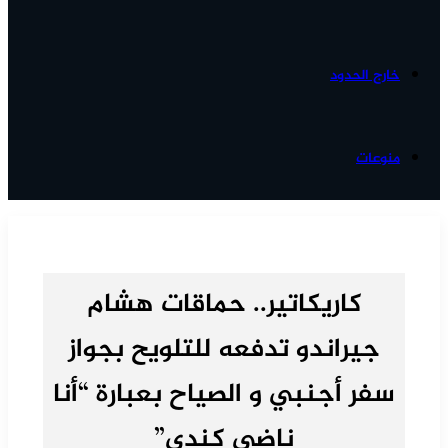
خارج الحدود
منوعات
كاريكاتير.. حماقات هشام
جيراندو تدفعه للتلويح بجواز
سفر أجنبي و الصياح بعبارة “أنا
ناضي كندي”