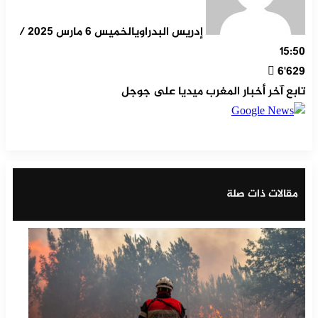
إدريس البدراوي
الخميس 6 مارس 2025 /
15:50
6٬629
تابع آخر أخبار المغرب ميديا على جوجل
‫X
مشاركة عبر البريد
طباعة
تيلقرام
ماسنجر
ماسنجر
واتساب
لينكدإن
فيسبوك
مقالات ذات صلة