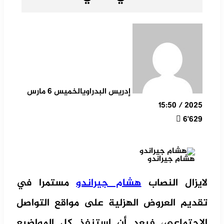
إدريس البدراوي
الخميس 6 مارس
2025 / 15:50
6٬629
هشام جيراندو
لايزال النصاب
هشام جيراندو
مستمرا في
تقديم العروض الهزلية على مواقع التواصل
الاجتماعي، فبعد أن استنفذ كل المواضيع