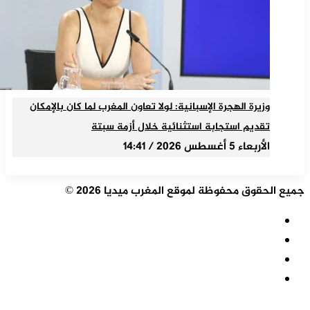
وزيرة الهجرة الإسبانية: لولا تعاون المغرب لما كان بالإمكان
تقديم استجابة استثنائية خلال أزمة سبتة
الأربعاء 5 أغسطس 2026 / 14:41
جميع الحقوق محفوظة لموقع المغرب ميديا 2026 ©
ملخص
الموقع
فيسبوك
RSS
‫X
‫YouTube