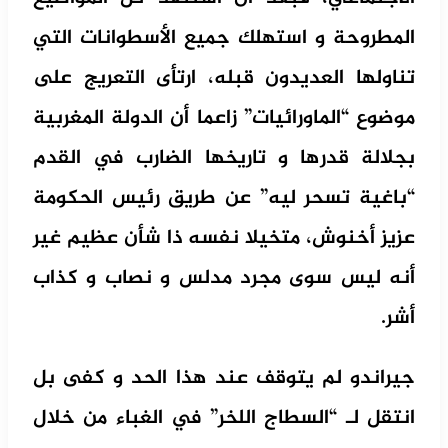
المطروحة و استهلك جميع الأسطوانات التي
تناولها العديدون قبله، ارتأى التعريج على
موضوع “الماورائيات” زاعما أن الدولة المغربية
بجلالة قدرها و تاريخها الضارب في القدم
“باغية تسحر ليه” عن طريق رئيس الحكومة
عزيز أخنوش، متخيلا نفسه ذا شأن عظيم غير
أنه ليس سوى مجرد مدلس و نصاب و كذاب
أشر.
جيراندو لم يتوقف عند هذا الحد و كفى بل
انتقل لـ “السطاج اللخر” في الغباء من خلال