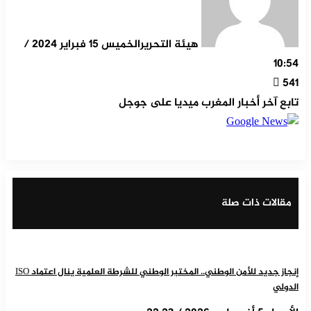
هيئة التحرير
الخميس 15 فبراير 2024 /
10:54
541
تابع آخر أخبار المغرب ميديا على جوجل
‫X
مشاركة عبر البريد
طباعة
تيلقرام
ماسنجر
ماسنجر
واتساب
لينكدإن
فيسبوك
مقالات ذات صلة
إنجاز جديد للأمن الوطني.. المختبر الوطني للشرطة العلمية ينال اعتماد ISO
الدولي