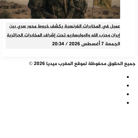
عميل في المخابرات الفرنسية يكشف خيوط محور سري بين
إيران وحزب الله والبوليساريو تحت إشراف المخابرات الجزائرية
الجمعة 7 أغسطس 2026 / 20:34
جميع الحقوق محفوظة لموقع المغرب ميديا 2026 ©
ملخص
الموقع
فيسبوك
RSS
‫X
‫YouTube
زر
الذهاب
إلى