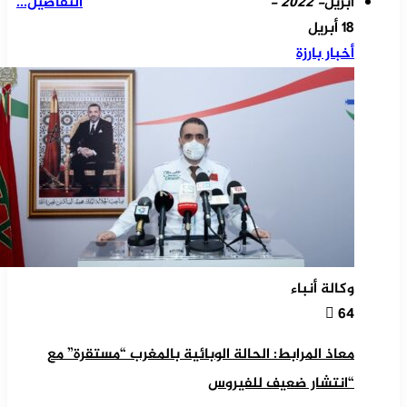
أبريل
- 2022 -
التفاصيل...
18 أبريل
أخبار بارزة
وكالة أنباء
64
معاذ المرابط: الحالة الوبائية بالمغرب “مستقرة” مع
“انتشار ضعيف للفيروس