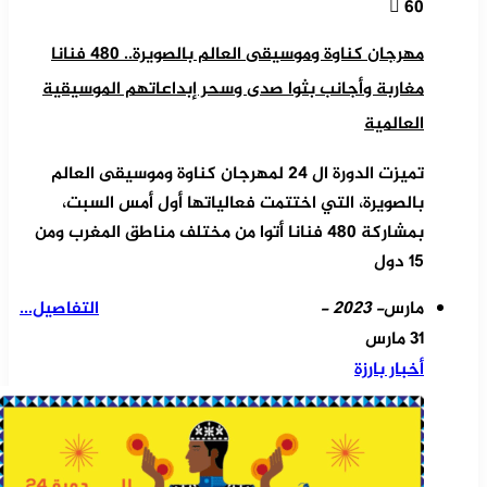
60
مهرجان كناوة وموسيقى العالم بالصويرة.. 480 فنانا
مغاربة وأجانب بثوا صدى وسحر إبداعاتهم الموسيقية
العالمية
تميزت الدورة ال 24 لمهرجان كناوة وموسيقى العالم
بالصويرة، التي اختتمت فعالياتها أول أمس السبت،
بمشاركة 480 فنانا أتوا من مختلف مناطق المغرب ومن
15 دول
مارس
- 2023 -
التفاصيل...
31 مارس
أخبار بارزة