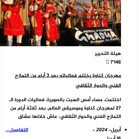
هيئة التحرير
7٬146
مهرجان كناوة يختتم فعالياته بعد 3 أيام من التمازج
الفني والحوار الثقافي
اختتمت، مساء أمس السبت بالصويرة، فعاليات الدورة الـ
27 لمهرجان كناوة وموسيقى العالم، بعد ثلاثة أيام من
التمازج الفني والحوار الثقافي، عاش خلالها عشاق
أبريل
- 2024 -
التفاصيل...
16 أبريل