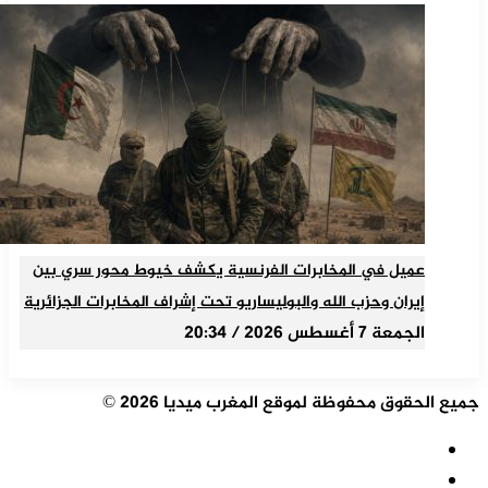
عميل في المخابرات الفرنسية يكشف خيوط محور سري بين
إيران وحزب الله والبوليساريو تحت إشراف المخابرات الجزائرية
الجمعة 7 أغسطس 2026 / 20:34
جميع الحقوق محفوظة لموقع المغرب ميديا 2026 ©
ملخص
الموقع
فيسبوك