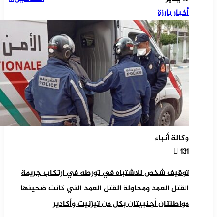
أخبار بارزة
وكالة أنباء
131
توقيف شخص للاشتباه في تورطه في ارتكاب جريمة
القتل العمد ومحاولة القتل العمد التي كانت ضحيتها
مواطنتان أجنبيتان بكل من تيزنيت وأكادير