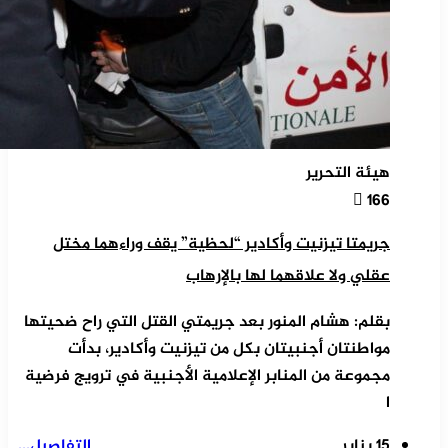
هيئة التحرير
166
جريمتا تيزنيت وأكادير “لحظية” يقف وراءهما مختل
عقلي ولا علاقهما لها بالإرهاب
بقلم: هشام المنور بعد جريمتي القتل التي راح ضحيتها
مواطنتان أجنبيتان بكل من تيزنيت وأكادير، بدأت
مجموعة من المنابر الإعلامية الأجنبية في ترويج فرضية
ا
15 يناير
التفاصيل...