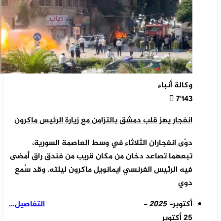
وكالة أنباء
7٬143
انفجار يهز قلب دمشق بالتزامن مع زيارة الرئيس ماكرون
دوّى انفجاران الثلاثاء في وسط العاصمة السورية،
تبعهما تصاعد دخان من مكان قريب من فندق راق أمضى
فيه الرئيس الفرنسي ايمانويل ماكرون ليلته. وقد سُمع
دوي
أكتوبر
- 2025 -
التفاصيل...
25 أكتوبر