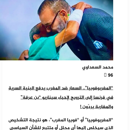
محمد السعداوي
96
“المغربوفوبيا”.. السعار ضد المغرب يدفع البنية السرية
في فرنسا إلى الترويج لإحياء سيناريو “بن عرفة”
والمغاربة يردّون !
“المغربوفوبيا” أو “فوبيا المغرب”، هو نتيجة التشخيص
الذي سيخلص إليها أي محلل أو متتبع للشأن السياسي