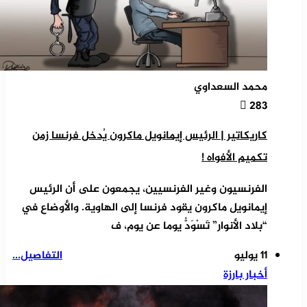
محمد السعداوي
283
كاريكاتير | الرئيس إيمانويل ماكرون يُدخل فرنسا زمن
تكميم الأفواه !
الفرنسيون وغير الفرنسيين، يجمعون على أن الرئيس
إيمانويل ماكرون يقود فرنسا إلى الهاوية. والأوضاع في
“بلاد الأنوار” تَسْوَدُّ يوما عن يوم، ف
11 يوليو
التفاصيل...
أخبار بارزة