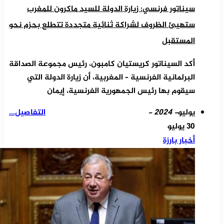
سيناتور فرنسي: زيارة الدولة للسيد ماكرون للمغرب
ستهيئ الظروف لشراكة ثنائية متجددة تتطلع بحزم نحو
المستقبل
أكد السيناتور كريستيان كامبون، رئيس مجموعة الصداقة
البرلمانية الفرنسية – المغربية، أن زيارة الدولة التي
سيقوم بها رئيس الجمهورية الفرنسية، إيمان
يوليو
- 2024 -
التفاصيل...
30 يوليو
أخبار بارزة