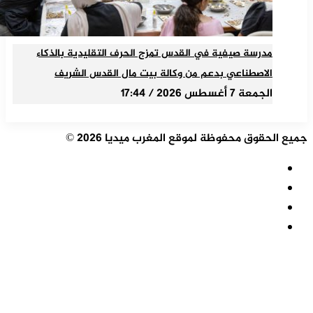
مدرسة صيفية في القدس تمزج الحرف التقليدية بالذكاء
الاصطناعي بدعم من وكالة بيت مال القدس الشريف
الجمعة 7 أغسطس 2026 / 17:44
جميع الحقوق محفوظة لموقع المغرب ميديا 2026 ©
ملخص
الموقع
فيسبوك
RSS
‫X
‫YouTube
زر
الذهاب
إلى