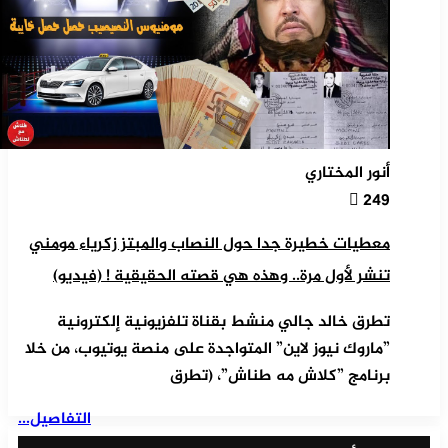
أنور المختاري
249
معطيات خطيرة جدا حول النصاب والمبتز زكرياء مومني
تنشر لأول مرة.. وهذه هي قصته الحقيقية ! (فيديو)
تطرق خالد جالي منشط بقناة تلفزيونية إلكترونية
”ماروك نيوز لاين” المتواجدة على منصة يوتيوب، من خلا
برنامج ”كلاش مه طناش”، (تطرق
التفاصيل...