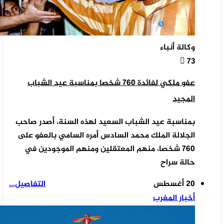
وكالة أنباء
73
عفو ملكي لفائدة 760 شخصا بمناسبة عيد الشباب
المجيد
بمناسبة عيد الشباب السعيد لهذه السنة، أصدر صاحب
الجلالة الملك محمد السادس أمره السامي بالعفو على
760 شخصا، منهم المعتقلين ومنهم الموجودين في
حالة سراح
20 أغسطس
التفاصيل...
أخبار المغرب