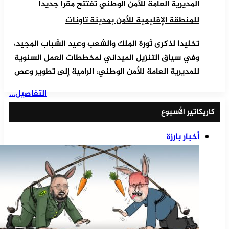
المديرية العامة للأمن الوطني تفتتح مقرا جديدا
للمنطقة الإقليمية للأمن بمدينة تاونات
تخليدا لذكرى ثورة الملك والشعب وعيد الشباب المجيد،
وفي سياق التنزيل الميداني لمخططات العمل السنوية
للمديرية العامة للأمن الوطني، الرامية إلى تطوير وعص
التفاصيل...
كاريكاتير الأسبوع
أخبار بارزة