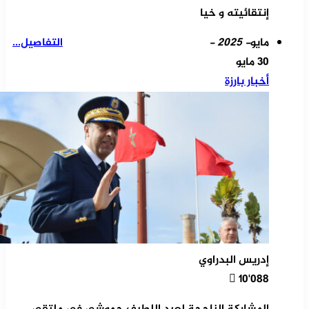
إنتقائيته و خيا
مايو
- 2025 -
التفاصيل...
30 مايو
أخبار بارزة
إدريس البدراوي
10٬088