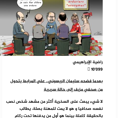
راضية الإبراهيمي
10٬099
بعدما فضحه سليمان الريسوني.. علي المرابط يتحول
من صحفي مزيف إلى حالة سريرية
لا شيء يبعث على السخرية أكثر من مشهد شخص نصب
نفسه صحافيا و هو لا يمت للمهنة بصلة، يطالب
بالحقيقة كاملة بينما هو أول من يدفنها تحت ركام