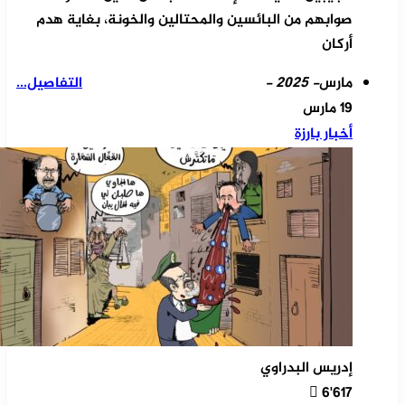
صوابهم من البائسين والمحتالين والخونة، بغاية هدم
أركان
مارس
- 2025 -
التفاصيل...
19 مارس
أخبار بارزة
إدريس البدراوي
6٬617