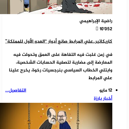
راضية الإبراهيمي
10٬052
كاريكاتير..علي المرابط صانع أدوار “العدو الأول للمملكة”
في زمن غلبت فيه التفاهة على العمق وتحولت فيه
المعارضة إلى مضاربة لتصفية الحسابات الشخصية،
وابتلي الخطاب السياسي بنرجسيات رخوة، يخرج علينا
علي المرابط
12 مايو
التفاصيل...
أخبار بارزة