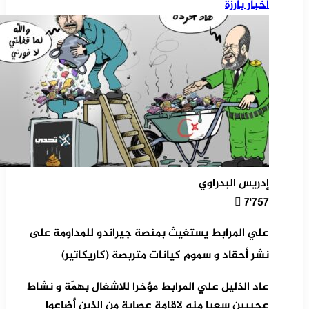
أخبار بارزة
إدريس البدراوي
7٬757
علي المرابط يستغيث بمنصة جيراندو للمداومة على
نشر أحقاد و سموم كيانات متربصة (كاريكاتير)
عاد الذليل علي المرابط مؤخرا للاشغال بهمّة و نشاط
عجيبين سعيا منه لإقامة عصابة من الذين أضاعوا