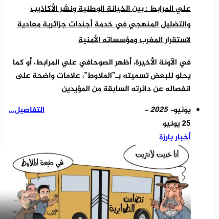
علي المرابط : بين الخيانة الوطنية ونشر الأكاذيب
والتضليل المنهجي في خدمة أجندات جزائرية معادية
لاستقرار المغرب ومؤسساته الأمنية
في الآونة الأخيرة، أظهر الصوحافي علي المرابط، أو كما
يحلو للبعض تسميته بـ”الملاوط”، علامات واضحة على
انفصاله عن دائرته السابقة من المؤيدين
يونيو
- 2025 -
التفاصيل...
25 يونيو
أخبار بارزة