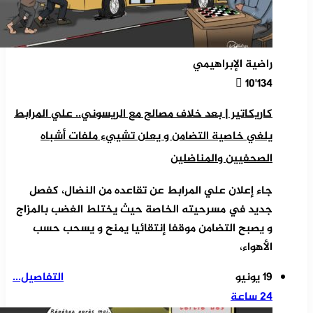
راضية الإبراهيمي
10٬134
كاريكاتير | بعد خلاف مصالح مع الريسوني.. علي المرابط
يلغي خاصية التضامن و يعلن تشييء ملفات أشباه
الصحفيين والمناضلين
جاء إعلان علي المرابط عن تقاعده من النضال، كفصل
جديد في مسرحيته الخاصة حيث يختلط الغضب بالمزاج
و يصبح التضامن موقفا إنتقائيا يمنح و يسحب حسب
الأهواء،
19 يونيو
التفاصيل...
24 ساعة