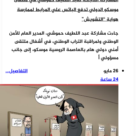
المشاركة الناجحة لعبد اللطيف حموشي في ملتقى
موسكو الدولي تدفع البائس علي المرابط لممارسة
هواية “التشويش”
جاءت مشاركة عبد اللطيف حموشي، المدير العام للأمن
الوطني ولمراقبة التراب الوطني، في أشغال ملتقى
أمني دولي هام بالعاصمة الروسية موسكو، إلى جانب
مسؤولي أ
26 مايو
التفاصيل...
24 ساعة