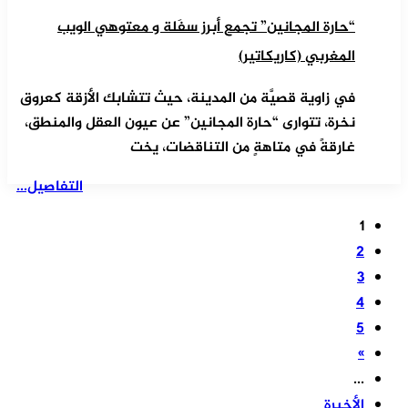
“حارة المجانين” تجمع أبرز سفَلة و معتوهي الويب
المغربي (كاريكاتير)
في زاوية قصيَّة من المدينة، حيث تتشابك الأزقة كعروق
نخرة، تتوارى “حارة المجانين” عن عيون العقل والمنطق،
غارقةً في متاهةٍ من التناقضات، يخت
التفاصيل...
1
2
3
4
5
»
...
الأخيرة