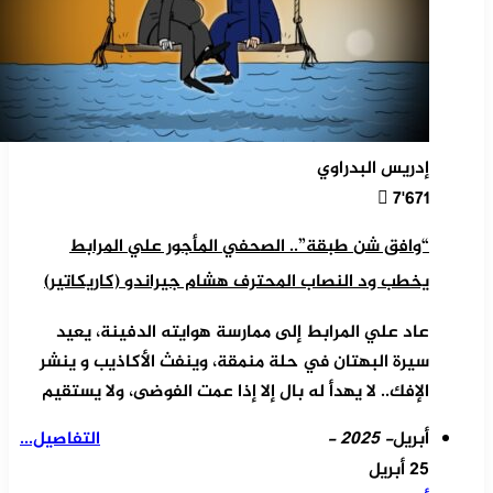
إدريس البدراوي
7٬671
“وافق شن طبقة”.. الصحفي المأجور علي المرابط
يخطب ود النصاب المحترف هشام جيراندو (كاريكاتير)
عاد علي المرابط إلى ممارسة هوايته الدفينة، يعيد
سيرة البهتان في حلة منمقة، وينفث الأكاذيب و ينشر
الإفك.. لا يهدأ له بال إلا إذا عمت الفوضى، ولا يستقيم
أبريل
- 2025 -
التفاصيل...
25 أبريل