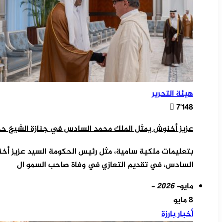
هيئة التحرير
7٬148
عزيز أخنوش يمثل الملك محمد السادس في جنازة الشيخ حم
بتعليمات ملكية سامية، مثل رئيس الحكومة السيد عزيز أخنو
السادس، في تقديم التعازي في وفاة صاحب السمو ال
مايو
- 2026 -
8 مايو
أخبار بارزة