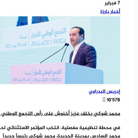
7 فبراير
أخبار بارزة
إدريس البدراوي
10٬578
محمد شوكي يخلف عزيز أخنوش على رأس التجمع الوطني لل
في محطة تنظيمية مفصلية، انتخب المؤتمر الاستثنائي لحزب
محمد السادس بمدينة الجديدة، محمد شوكي رئيساً جديداً