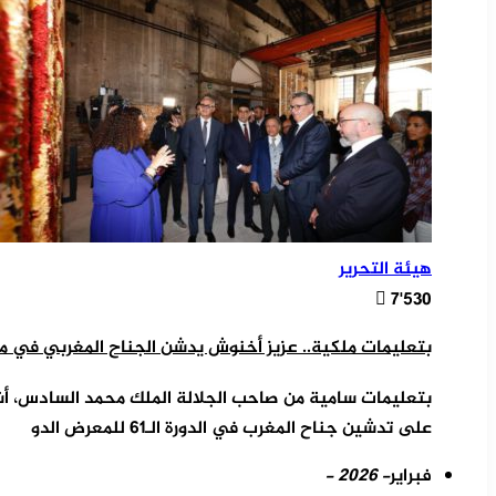
هيئة التحرير
7٬530
بتعليمات ملكية.. عزيز أخنوش يدشن الجناح المغربي في م
بتعليمات سامية من صاحب الجلالة الملك محمد السادس، أش
على تدشين جناح المغرب في الدورة الـ61 للمعرض الدو
فبراير
- 2026 -