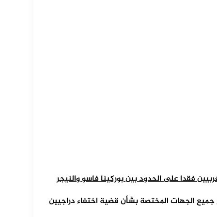
بيين فقدا على الحدود بين بوركينا فاسو والنيجر
 جميع الجهات المختصة بشأن قضية اختفاء دراجيين