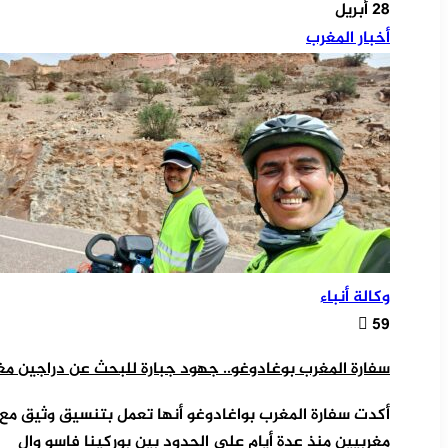
28 أبريل
أخبار المغرب
وكالة أنباء
59
سفارة المغرب بوغادوغو.. جهود جبارة للبحث عن دراجين مغر
أكدت سفارة المغرب بواغادوغو أنها تعمل بتنسيق وثيق مع
مغربيين منذ عدة أيام على الحدود بين بوركينا فاسو وال