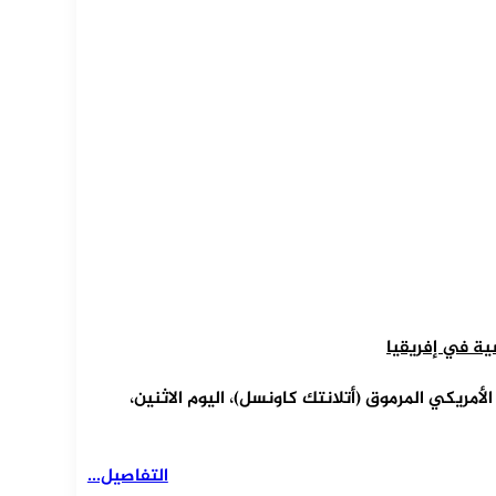
ية في إفريقيا
مريكي المرموق (أتلانتك كاونسل)، اليوم الاثنين،
التفاصيل...