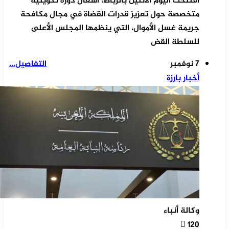
افتتحت اليوم الاثنين بالرباط، أشغال دورة تكوينية
متخصصة حول تعزيز قدرات القضاة في مجال مكافحة
جريمة غسل الأموال، التي ينظمها المجلس الأعلى
للسلطة القض
7 نوفمبر
التفاصيل...
أخبار بارزة
وكالة أنباء
120