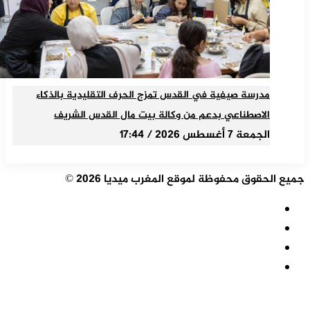
مدرسة صيفية في القدس تمزج الحرف التقليدية بالذكاء
الاصطناعي بدعم من وكالة بيت مال القدس الشريف
الجمعة 7 أغسطس 2026 / 17:44
جميع الحقوق محفوظة لموقع المغرب ميديا 2026 ©
ملخص
الموقع
فيسبوك
RSS
‫X
‫YouTube
زر