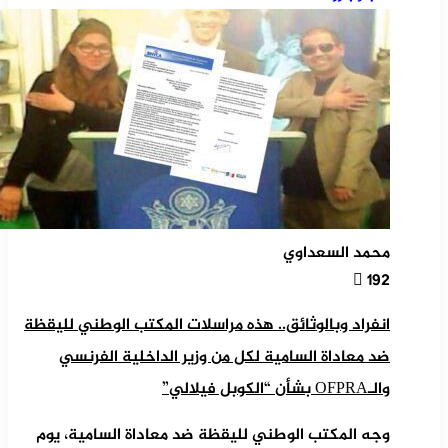
محمد السعداوي
192
انفراد وبالوثائق.. هذه مراسلات المكتب الوطني لليقظة
ضد معاداة السامية لكل من وزير الداخلية الفرنسي
والـOFPRA بشأن “الكوبل فيلالي”
وجه المكتب الوطني لليقظة ضد معاداة السامية، يوم