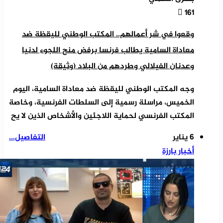
161
وقعوا في شر أعمالهم.. المكتب الوطني لليقظة ضد
معاداة السامية يطالب فرنسا برفض منح اللجوء لدنيا
وعدنان الفيلالي وطردهم من البلاد (وثيقة)
وجه المكتب الوطني لليقظة ضد معاداة السامية، اليوم
الخميس، مراسلة رسمية إلى السلطات الفرنسية، وخاصة
المكتب الفرنسي لحماية اللاجئين والأشخاص الذين لا يح
6 يناير
التفاصيل...
أخبار بارزة