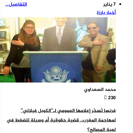
7 يناير
التفاصيل...
أخبار بارزة
محمد السعداوي
230
فرنسا تُسخّر إعلامها العمومي لـ”الكوبل فيلالي”
لمهاجمة المغرب.. قضية حقوقية أم وسيلة للضغط في
لعبة المصالح؟