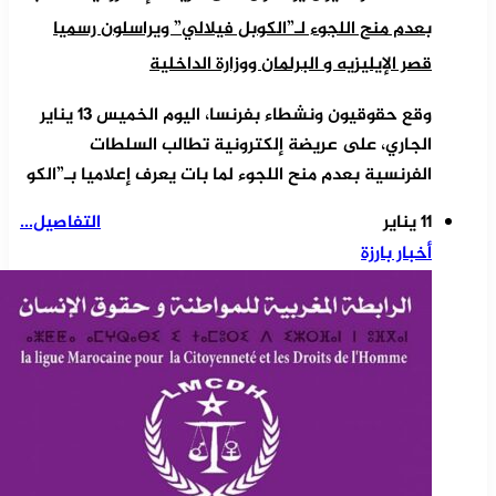
بعدم منح اللجوء لـ”الكوبل فيلالي” ويراسلون رسميا
قصر الإيليزيه و البرلمان ووزارة الداخلية
وقع حقوقيون ونشطاء بفرنسا، اليوم الخميس 13 يناير
الجاري، على عريضة إلكترونية تطالب السلطات
الفرنسية بعدم منح اللجوء لما بات يعرف إعلاميا بـ”الكو
11 يناير
التفاصيل...
أخبار بارزة