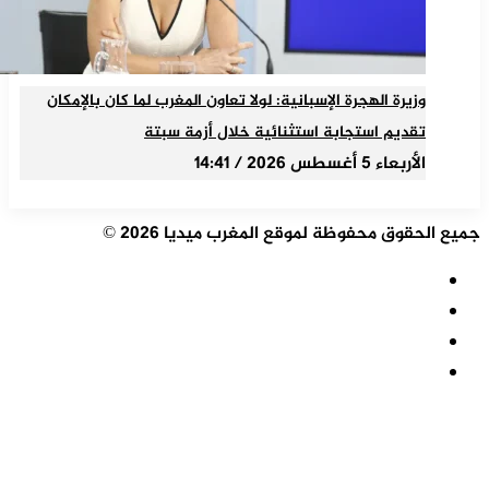
وزيرة الهجرة الإسبانية: لولا تعاون المغرب لما كان بالإمكان
تقديم استجابة استثنائية خلال أزمة سبتة
الأربعاء 5 أغسطس 2026 / 14:41
جميع الحقوق محفوظة لموقع المغرب ميديا 2026 ©
ملخص
الموقع
فيسبوك
RSS
‫X
‫YouTube
زر
الذهاب
إلى