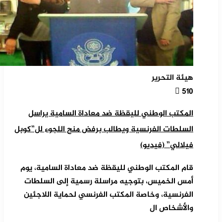
هيئة التحرير
510
المكتب الوطني لليقظة ضد معاداة السامية يراسل
السلطات الفرنسية ويطالب برفض منح اللجوء لل”كوبل
فيلالي” (فيديو)
قام المكتب الوطني لليقظة ضد معاداة السامية، يوم
أمس الخميس، بتوجيه مراسلة رسمية إلى السلطات
الفرنسية، وخاصة المكتب الفرنسي لحماية اللاجئين
والأشخاص ال