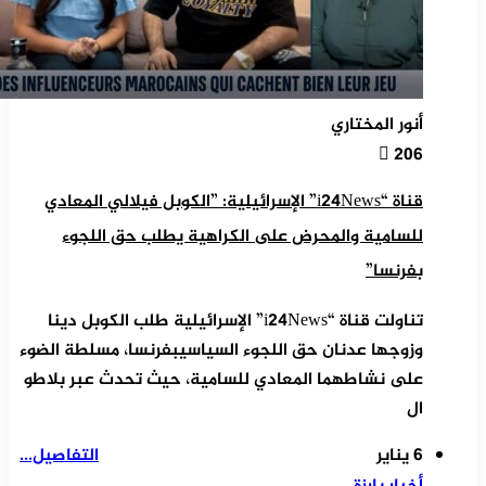
أنور المختاري
206
قناة “i24News” الإسرائيلية: ”الكوبل فيلالي المعادي
للسامية والمحرض على الكراهية يطلب حق اللجوء
بفرنسا”
تناولت قناة “i24News” الإسرائيلية طلب الكوبل دينا
وزوجها عدنان حق اللجوء السياسيبفرنسا، مسلطة الضوء
على نشاطهما المعادي للسامية، حيث تحدث عبر بلاطو
ال
6 يناير
التفاصيل...