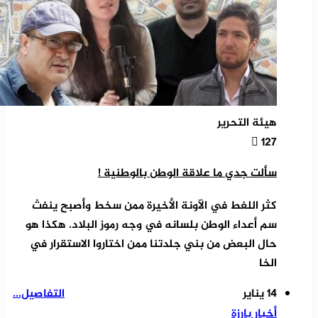
هيئة التحرير
127
سألت جدي ما علاقة الوطن بالوطنية !
كثر اللغط في الآونة الأخيرة ممن سخط وأصبح ينفث
سم أعداء الوطن بلسانه في وجه رموز البلاد. هكذا هو
حال البعض من بني جلدتنا ممن اختاروا الاستقرار في
الخا
14 يناير
التفاصيل...
أخبار بارزة