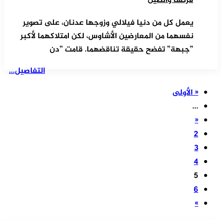
فرنسا والصين
يعمل كل من دنيا فيلالي وزوجها عدنان، على تصوير
نفسهما من المعارضين الأشاوس، لكن امتلاكهما لأكبر
”جبهة” تفضح حقيقة تناقضهما. قامت ”دن
التفاصيل...
« الأولى
...
«
2
3
4
5
6
»