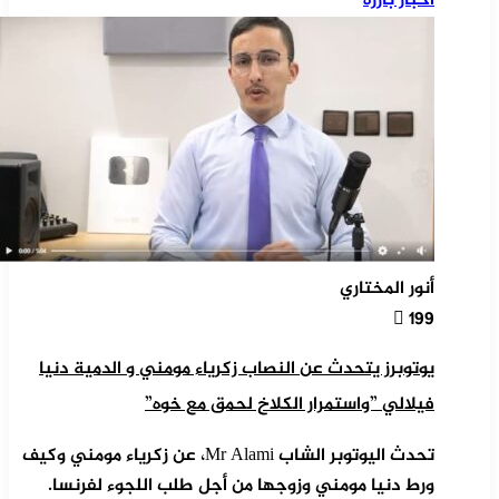
أخبار بارزة
أنور المختاري
199
يوتوبرز يتحدث عن النصاب زكرياء مومني و الدمية دنيا
فيلالي ”واستمرار الكلاخ لحمق مع خوه”
تحدث اليوتوبر الشاب Mr Alami، عن زكرياء مومني وكيف
ورط دنيا مومني وزوجها من أجل طلب اللجوء لفرنسا.