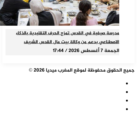
مدرسة صيفية في القدس تمزج الحرف التقليدية بالذكاء
الاصطناعي بدعم من وكالة بيت مال القدس الشريف
الجمعة 7 أغسطس 2026 / 17:44
جميع الحقوق محفوظة لموقع المغرب ميديا 2026 ©
ملخص
الموقع
فيسبوك
RSS
‫X
‫YouTube
زر
الذهاب