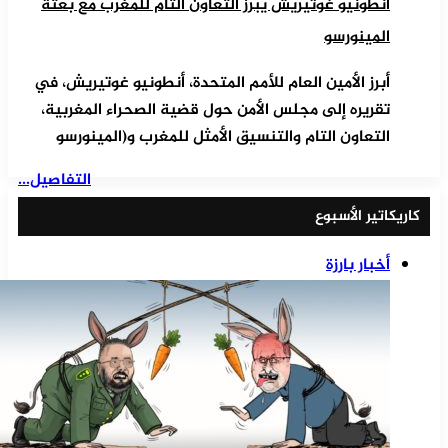
أنطونيو غوتيريش يبرز التعاون التام للمغرب مع بعثة
المينورسو
أبرز الأمين العام للأمم المتحدة، أنطونيو غوتيريش، في
تقريره إلى مجلس الأمن حول قضية الصحراء المغربية،
التعاون التام والتنسيق الأمثل للمغرب و(المينورسو
التفاصيل...
كاريكاتير الأسبوع
أخبار بارزة