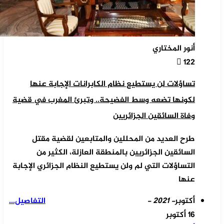
أنور المختاري
122
تساؤلات لن يستطيع نظام الكابرانات الإجابة عنها
لكونها تضعه وسط الفضيحة.. وتبرئ المغرب في قضية
وفاة السائقين الجزائريين
طرح العديد من المحللين والمتابعين لقضية مقتل
السائقين الجزائريين بالمنطقة العازلة، الكثير من
التساؤلات التي لم ولن يستطيع النظام الجزائري الإجابة
عنها
أكتوبر
- 2021 -
التفاصيل...
16 أكتوبر