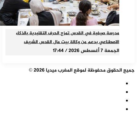
مدرسة صيفية في القدس تمزج الحرف التقليدية بالذكاء
الاصطناعي بدعم من وكالة بيت مال القدس الشريف
الجمعة 7 أغسطس 2026 / 17:44
جميع الحقوق محفوظة لموقع المغرب ميديا 2026 ©
ملخص
الموقع
فيسبوك
RSS
‫X
‫YouTube
زر
الذهاب