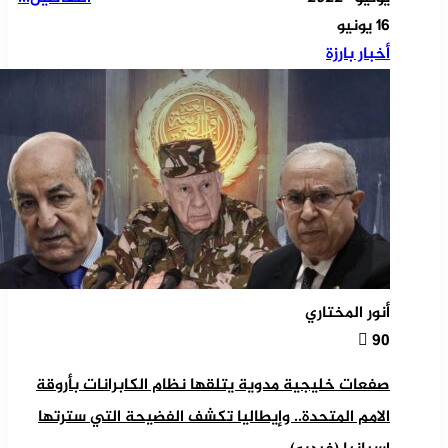
16 يونيو
أخبار بارزة
أنور المختاري
90
صفعات خليجية مدوية يتلقها نظام الكابرانات بأروقة
الامم المتحدة.. وإيطاليا تكشف الفضيحة التي سترتها