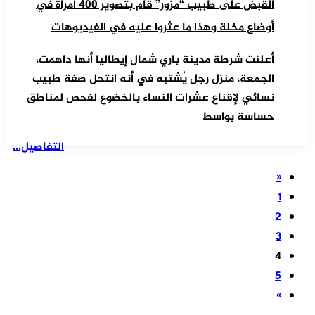
القبض على طبيب “مُزوّر” قام بتصوير 400 امرأة في
أوضاع مخلة وهذا ما عثروا عليه في الفيديوهات
أعلنت شرطة مدينة باري شمال إيطاليا أنها داهمت،
الجمعة، منزل رجل يُشتبه في أنه انتحل صفة طبيب
نسائي لإقناع عشرات النساء بالخضوع لفحص لمناطق
حساسة بواسط
التفاصيل...
«
1
2
3
4
5
»