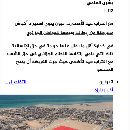
بشرى العلمي
112
مع اقتراب عيد الأضحى… تبون ينوي استيراد أكباش
مسرطنة من إيطاليا وبيعها للمواطن الجزائري
في خطوة أقل ما يقال عنها جريمة في حق الإنسانية
تلك التي ينوي ارتكابها النظام الجزائري في حق الشعب
مع اقتراب عيد الأضحى حيث جرت الفريضة أن يذبح
المسلمو
3 يونيو
التفاصيل...
أخبار بارزة