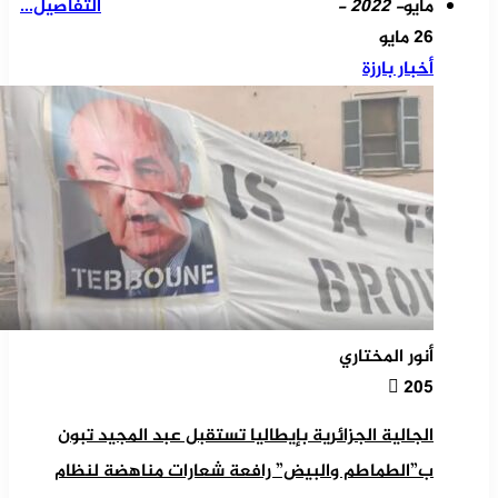
مايو
- 2022 -
التفاصيل...
26 مايو
أخبار بارزة
أنور المختاري
205
الجالية الجزائرية بإيطاليا تستقبل عبد المجيد تبون
ب”الطماطم والبيض” رافعة شعارات مناهضة لنظام