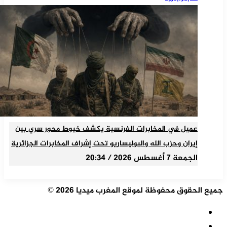
عميل في المخابرات الفرنسية يكشف خيوط محور سري بين
إيران وحزب الله والبوليساريو تحت إشراف المخابرات الجزائرية
الجمعة 7 أغسطس 2026 / 20:34
جميع الحقوق محفوظة لموقع المغرب ميديا 2026 ©
ملخص
الموقع
فيسبوك