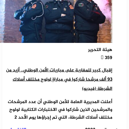
هيئة التحرير
359
إقبال كبير للمغاربة على مباريات الأمن الوطني.. أزيد من
93 ألف مرشحا شاركوا في مباراةٍ لولوج مختلف أسلاك
الشرطة (فيديو)
أعلنت المديرية العامة للأمن الوطني أن عدد المرشحات
والمرشحين الذين شاركوا في الاختبارات الكتابية لولوج
مختلف أسلاك الشرطة، التي تم إجراؤها يوم الأحد 2