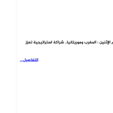
لإثنين : المغرب وموريتانيا.. شراكة استراتيجية تعزز
التفاصيل...