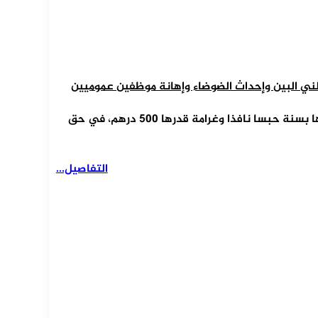
ي البين وإحداث الضوضاء وإهانة موظفين عموميين
قررت المحكمة الابتدائية بسلا، اليوم الخميس، بإصدار حكمها بسنة حبسا نافذا وغرامة قدرها 500 درهم، في حق
التفاصيل...