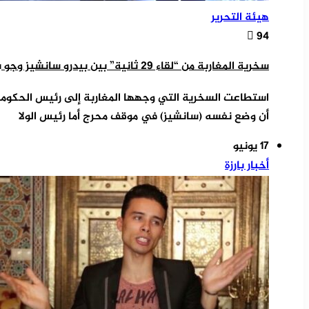
هيئة التحرير
94
سخرية المغاربة من “لقاء 29 ثانية” بين بيدرو سانشيز وجو بايدن تصل العديد من الصحف الدولية
استطاعت السخرية التي وجهها المغاربة إلى رئيس الحكومة
أن وضع نفسه (سانشيز) في موقف محرج أما رئيس الولا
17 يونيو
أخبار بارزة