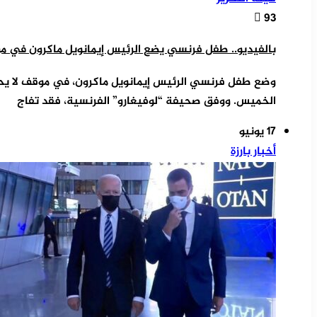
93
بالفيديو.. طفل فرنسي يضع الرئيس إيمانويل ماكرون في م
وضع طفل فرنسي الرئيس إيمانويل ماكرون، في موقف لا يحسد 
الخميس. ووفق صحيفة “لوفيغارو” الفرنسية، فقد تفاج
17 يونيو
أخبار بارزة