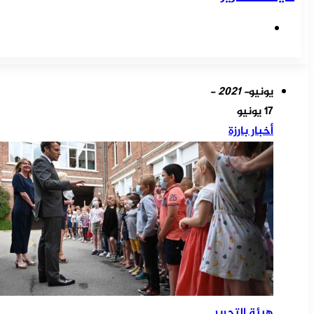
موقع
الويب
يونيو
- 2021 -
17 يونيو
أخبار بارزة
هيئة التحرير