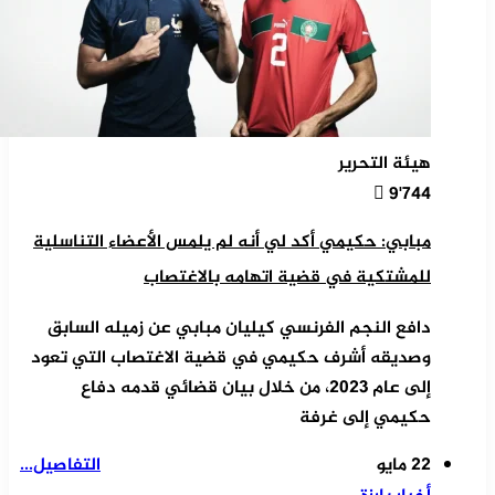
هيئة التحرير
9٬744
مبابي: حكيمي أكد لي أنه لم يلمس الأعضاء التناسلية
للمشتكية في قضية اتهامه بالاغتصاب
دافع النجم الفرنسي كيليان مبابي عن زميله السابق
وصديقه أشرف حكيمي في قضية الاغتصاب التي تعود
إلى عام 2023، من خلال بيان قضائي قدمه دفاع
حكيمي إلى غرفة
22 مايو
التفاصيل...