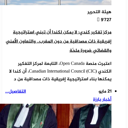
هيئة التحرير
9٬727
مركز تفكير كندي: لا يمكن لكندا أن تبني استراتيجية
إفريقية ذات مصداقية من دون المغرب.. والتعاون الأمني
والقضائي ضرورة ملحّة
اعتبرت منصة Open Canada، التابعة لمركز التفكير
الكندي Canadian International Council (CIC)، أن كندا لا
يمكنها بناء استراتيجية إفريقية ذات مصداقية من د
21 مايو
التفاصيل...
أخبار بارزة