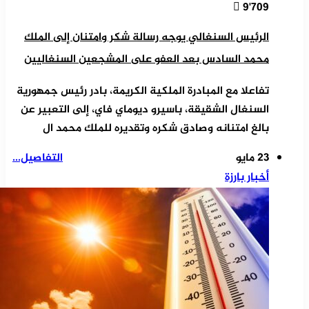
9٬709
الرئيس السنغالي يوجه رسالة شكر وامتنان إلى الملك
محمد السادس بعد العفو على المشجعين السنغاليين
تفاعلا مع المبادرة الملكية الكريمة، بادر رئيس جمهورية
السنغال الشقيقة، باسيرو ديوماي فاي، إلى التعبير عن
بالغ امتنانه وصادق شكره وتقديره للملك محمد ال
23 مايو
التفاصيل...
أخبار بارزة