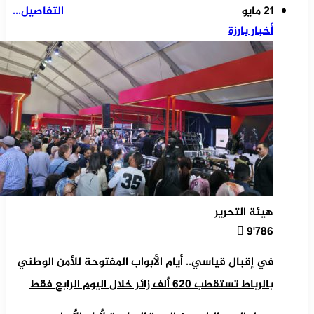
21 مايو
التفاصيل...
أخبار بارزة
هيئة التحرير
9٬786
في إقبال قياسي.. أيام الأبواب المفتوحة للأمن الوطني
بالرباط تستقطب 620 ألف زائر خلال اليوم الرابع فقط