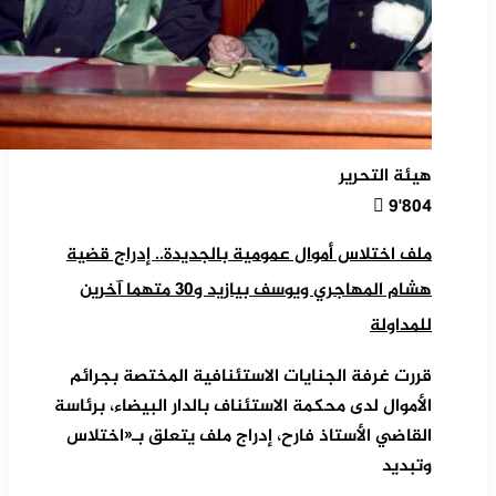
هيئة التحرير
9٬804
ملف اختلاس أموال عمومية بالجديدة.. إدراج قضية
هشام المهاجري ويوسف بيازيد و30 متهما آخرين
للمداولة
قررت غرفة الجنايات الاستئنافية المختصة بجرائم
الأموال لدى محكمة الاستئناف بالدار البيضاء، برئاسة
القاضي الأستاذ فارح، إدراج ملف يتعلق بـ«اختلاس
وتبديد