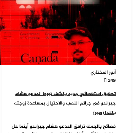
أنور المختاري
349
تحقيق استقصائي جديد يكشف تورط المدعو هشام
جيراندو في جرائم النصب والاحتيال بمساعدة زوجته
بكندا (صور)
فضائح بالجملة ترافق المدعو هشام جيراندو أينما حل