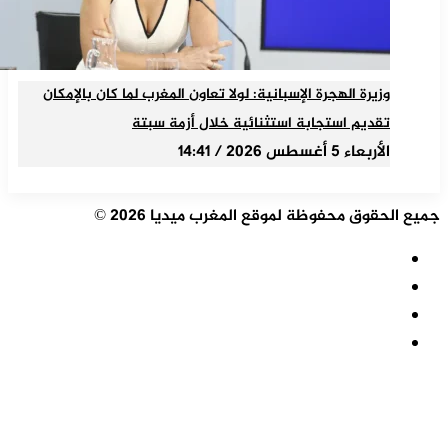
وزيرة الهجرة الإسبانية: لولا تعاون المغرب لما كان بالإمكان
تقديم استجابة استثنائية خلال أزمة سبتة
الأربعاء 5 أغسطس 2026 / 14:41
جميع الحقوق محفوظة لموقع المغرب ميديا 2026 ©
ملخص
الموقع
فيسبوك
RSS
‫X
‫YouTube
زر
الذهاب
إلى