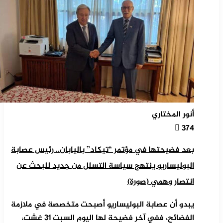
أنور المختاري
374
بعد فضيحتها في مؤتمر “تيكاد” باليابان.. رئيس عصابة
البوليساريو ينتهج سياسة التسلل من جديد للبحث عن
انتصار وهمي (صورة)
يبدو أن عصابة البوليساريو أصبحت متخصصة في ملازمة
الفضائح، ففي آخر فضيحة لها اليوم السبت 31 غشت،