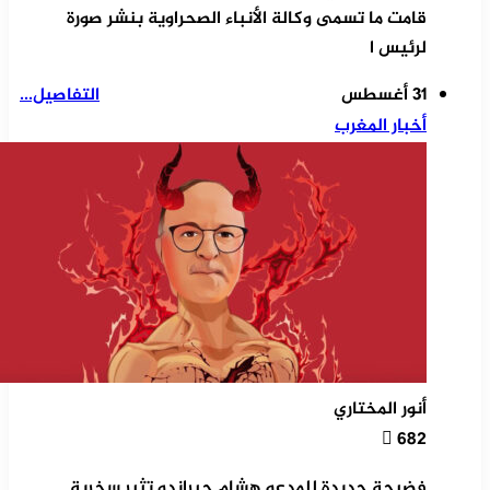
قامت ما تسمى وكالة الأنباء الصحراوية بنشر صورة
لرئيس ا
31 أغسطس
التفاصيل...
أخبار المغرب
أنور المختاري
682
فضيحة جديدة للمدعو هشام جيراندو تثير سخرية