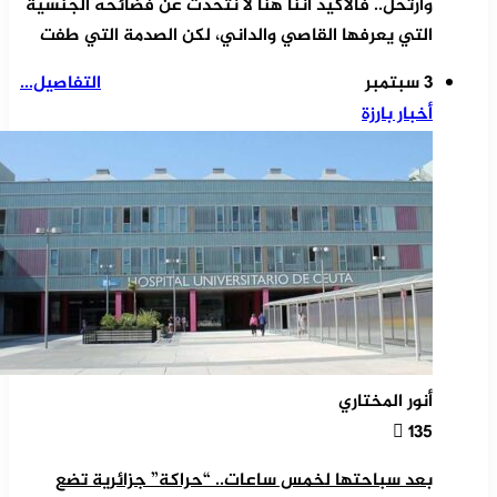
وارتحل.. فالأكيد أننا هنا لا نتحدث عن فضائحه الجنسية
التي يعرفها القاصي والداني، لكن الصدمة التي طفت
3 سبتمبر
التفاصيل...
أخبار بارزة
أنور المختاري
135
بعد سباحتها لخمس ساعات.. “حراكة” جزائرية تضع