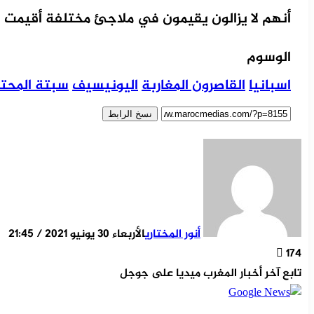
أنهم لا يزالون يقيمون في ملاجئ مختلفة أقيمت ل
الوسوم
اسبانيا
القاصرون المغاربة
اليونيسيف
سبتة المحتل
نسخ الرابط
أنور المختاري
الأربعاء 30 يونيو 2021 / 21:45
174
تابع آخر أخبار المغرب ميديا على جوجل
‫X
مشاركة عبر البر
طباع
تيلقر
ماسن
ماسن
واتس
لينكد
فيسب