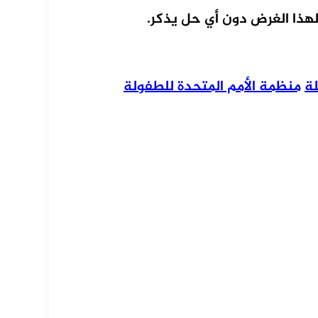
هذا الغرض دون أي حل يذكر.
ة
منظمة الأمم المتحدة للطفولة
يد
ة
ام
جر
جر
اب
إن
وك